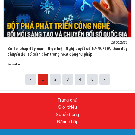
18/05/2026
Sở Tư pháp đẩy mạnh thực hiện Nghị quyết số 57-NQ/TW, thúc đẩy
chuyển đổi số toàn diện trong hoạt động tư pháp
24 lượt xem
«
»
1
2
3
4
5
Trang chủ
Giới thiệu
Sơ đồ trang
Đăng nhập