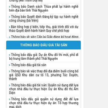
chứng (Ma Thịnh Duy Ba)
Thông báo Danh sách Thừa phát lại hành nghề
trên địa bàn tỉnh Thái Nguyên
Thông báo Quyết định Đăng ký tập sự hành nghề
công chứng (bà Viên)
Bản tổng hợp ý kiến, tiếp thu, giải trình đối với dự
thảo Quyết định hành hành Quy chế phối hợp
Thông báo về việc Cấp lại Giấy đăng ký hoạt động
cho Công ty đấu giá hợp danh Tuấn Khánh
THÔNG BÁO ĐẤU GIÁ TÀI SẢN
Thông báo quyết định Đăng ký tập sự hành nghề
công chứng (Nguyễn Thị Huệ)
Thông báo đấu giá: Dự án Khu đô thi mới, phố đi
Thông báo quyết định Đăng ký tập sự hành nghề
bộ trung tâm thành phố Thái Nguyên
công chứng (Triệu Thị Thanh Doãn)
Thông báo đấu giá tài sản
Thông báo quyết định Đăng ký tập sự hành nghề
công chứng
Thông báo về việc thay đổi địa điểm buổi công bố
giá QSD Khu dân cư tổ 13, phường Túc Duyên,
Thông báo quyết định Đăng ký tập sự hành nghề
thành
công chứng (Chu Ngọc Linh)
Thông báo đấu giá tài sản: Quyền sử dụng đất lựa
Thông báo về việc đăng ký hành nghề và cấp thẻ
chọn nhà đầu tư thực hiện Dự án Khu đô thị Ấm
Thừa phát lại cho bà Lưu Vũ Nhật Minh
Diện
Thông báo về việc thành lập Văn phòng Thừa
Thông báo đấu giá quyền sử dụng đất để lựa
phát lại trên địa bàn tỉnh Thái Nguyên
chọn nhà đầu tư thực hiện dự án: Tổ hợp thương
mại, dịch
Thông báo việc thụ lý công chứng phân chia di