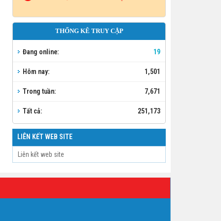
THỐNG KÊ TRUY CẬP
Đang online:
19
Hôm nay:
1,501
Trong tuần:
7,671
Tất cả:
251,173
LIÊN KẾT WEB SITE