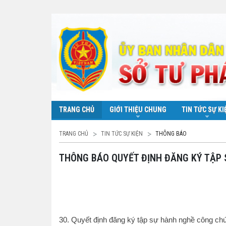
TRANG CHỦ
GIỚI THIỆU CHUNG
TIN TỨC SỰ KI
TRANG CHỦ
TIN TỨC SỰ KIỆN
THÔNG BÁO
THÔNG BÁO QUYẾT ĐỊNH ĐĂNG KÝ TẬP
30. Quyết định đăng ký tập sự hành nghề công ch