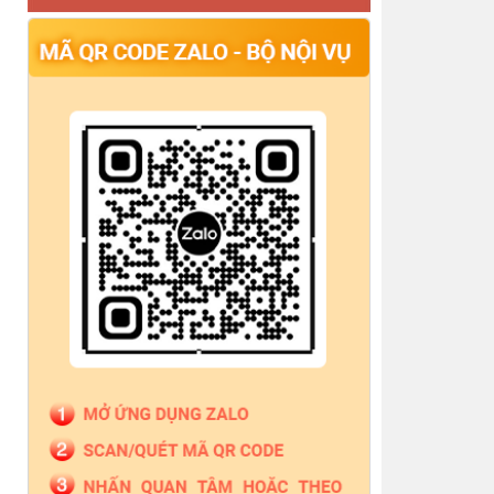
pháp lý tại Trung tâm Trợ giúp pháp lý Nhà nước số
thông báo cấp lại Giấy đăng ký hoạt động Công ty
Luật TNHH PK Việt Nam
Thông báo quyết định công nhận hoàn thành tập
sự hành nghề công chứng
Thông báo Về việc công bố danh sách giám định
viên tư pháp, người giám định tư pháp theo vụ việc,
Thông báo Đăng ký tập sự hành nghề công
chứng cho bà Nguyễn Bình Nguyên