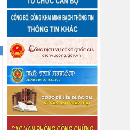
Thông báo Quyết định Công nhận hoàn thành tập
sự hành nghề công chứng
Thông báo Chấm dứt tập sự hành nghề công
chứng
Quyết định số 3458/QĐ-BTP Về việc công bố dữ
liệu hộ tịch và hướng dẫn kết nối, khai thác sử dụng
Thông báo về chiêu sinh Lớp bồi dưỡng nghiệp vụ
Thừa phát lại năm 2026
Thông báo Về việc thu hồi thẻ công chứng viên
Thông báo Về việc thu hồi thẻ công chứng viên
Thông báo cấp lại Giấy đăng ký hoạt động cho
Văn phòng công chứng
Thông báo cấp lại Giấy đăng ký hoạt động cho
Văn phòng công chứng
Thông báo cấp lại Giấy đăng ký hoạt động cho
Công ty Luật TNHH Nguyễn Ngọc Anh và Cộng sự
Thông báo Quyết định Đăng ký tập sự hành nghề
công chứng
Danh sách người thực hiện trợ giúp pháp lý tại
Trung tâm Trợ giúp pháp lý nhà nước tỉnh Thái
Nguyên