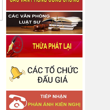
Thông báo Quyết định Chấm dứt tập sự hành
nghề công chứng
Công bố danh mục thủ tục hành chính được sửa
đổi, bổ sung trong lĩnh vực bồi thường nhà nước
Thông báo Về việc thu hồi thẻ công chứng viên
Thông báo niêm yết thông báo về việc tiếp nhận
Công chứng văn bản phân chia di sản
Thông báo Quyết định công bố công khai dự toán
Ngân sách Nhà nước năm 2025 - Phòng Công
chứng Số 2
Thông báo Quyết định Công nhận hoàn thành tập
sự hành nghề công chứng
Thông báo Quyết định Đăng ký tập sự hành nghề
công chứng
Thông báo Về việc phân công lịch trực nghỉ tết
Dương lịch năm 2026 và các ngày thứ bảy, chủ
nhật
Báo cáo tình hình quản lý, sử dụng và công khai
tài sản công năm 2025
Thông báo Báo cáo tình hình thực hiện cơ chế tự
chủ, tự chịu trách nhiệm theo Nghị định số
Thông báo Danh sách người thực hiện trợ giúp