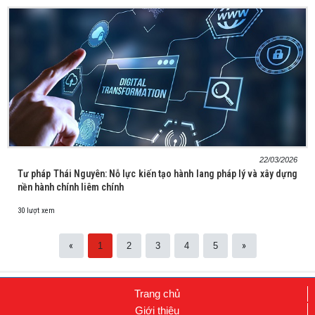
22/03/2026
Tư pháp Thái Nguyên: Nỗ lực kiến tạo hành lang pháp lý và xây dựng
nền hành chính liêm chính
30 lượt xem
«
»
1
2
3
4
5
Trang chủ
Giới thiệu