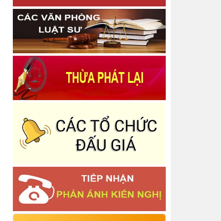
nghề công chứng
Công bố danh mục thủ tục hành chính được sửa
đổi, bổ sung trong lĩnh vực bồi thường nhà nước
Thông báo Về việc thu hồi thẻ công chứng viên
Thông báo niêm yết thông báo về việc tiếp nhận
Công chứng văn bản phân chia di sản
Thông báo Quyết định công bố công khai dự toán
Ngân sách Nhà nước năm 2025 - Phòng Công
chứng Số 2
Thông báo Quyết định Công nhận hoàn thành tập
sự hành nghề công chứng
Thông báo Quyết định Đăng ký tập sự hành nghề
công chứng
Thông báo Về việc phân công lịch trực nghỉ tết
Dương lịch năm 2026 và các ngày thứ bảy, chủ
nhật
Báo cáo tình hình quản lý, sử dụng và công khai
tài sản công năm 2025
Thông báo Báo cáo tình hình thực hiện cơ chế tự
chủ, tự chịu trách nhiệm theo Nghị định số
Thông báo Danh sách người thực hiện trợ giúp
pháp lý tại Trung tâm Trợ giúp pháp lý Nhà nước số