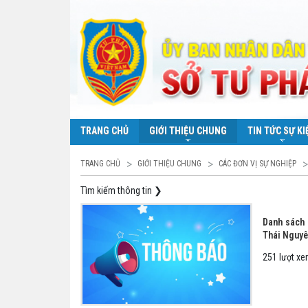
TRANG CHỦ
GIỚI THIỆU CHUNG
TIN TỨC SỰ KI
TRANG CHỦ
GIỚI THIỆU CHUNG
CÁC ĐƠN VỊ SỰ NGHIỆP
Tìm kiếm thông tin
❯
Danh sách n
Thái Nguyê
251 lượt x