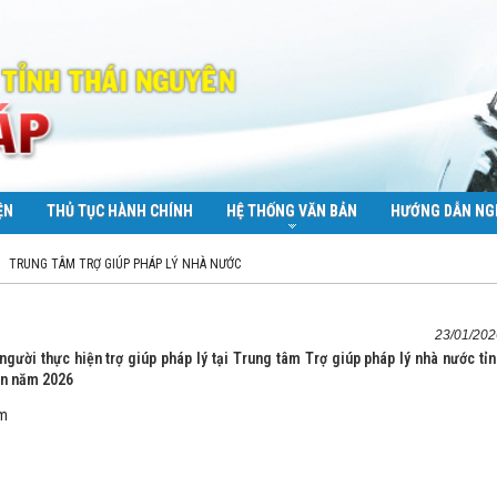
ỆN
THỦ TỤC HÀNH CHÍNH
HỆ THỐNG VĂN BẢN
HƯỚNG DẪN NG
TRUNG TÂM TRỢ GIÚP PHÁP LÝ NHÀ NƯỚC
23/01/202
gười thực hiện trợ giúp pháp lý tại Trung tâm Trợ giúp pháp lý nhà nước tỉ
n năm 2026
em