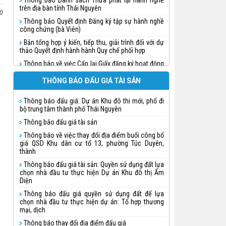
Thông báo Danh sách Thừa phát lại hành nghề
trên địa bàn tỉnh Thái Nguyên
0
Thông báo Quyết định Đăng ký tập sự hành nghề
công chứng (bà Viên)
Bản tổng hợp ý kiến, tiếp thu, giải trình đối với dự
thảo Quyết định hành hành Quy chế phối hợp
Thông báo về việc Cấp lại Giấy đăng ký hoạt động
cho Công ty đấu giá hợp danh Tuấn Khánh
THÔNG BÁO ĐẤU GIÁ TÀI SẢN
Thông báo quyết định Đăng ký tập sự hành nghề
công chứng (Nguyễn Thị Huệ)
Thông báo đấu giá: Dự án Khu đô thi mới, phố đi
Thông báo quyết định Đăng ký tập sự hành nghề
bộ trung tâm thành phố Thái Nguyên
công chứng (Triệu Thị Thanh Doãn)
Thông báo đấu giá tài sản
Thông báo quyết định Đăng ký tập sự hành nghề
công chứng
Thông báo về việc thay đổi địa điểm buổi công bố
giá QSD Khu dân cư tổ 13, phường Túc Duyên,
Thông báo quyết định Đăng ký tập sự hành nghề
thành
công chứng (Chu Ngọc Linh)
Thông báo đấu giá tài sản: Quyền sử dụng đất lựa
Thông báo về việc đăng ký hành nghề và cấp thẻ
chọn nhà đầu tư thực hiện Dự án Khu đô thị Ấm
Thừa phát lại cho bà Lưu Vũ Nhật Minh
Diện
Thông báo về việc thành lập Văn phòng Thừa
Thông báo đấu giá quyền sử dụng đất để lựa
phát lại trên địa bàn tỉnh Thái Nguyên
chọn nhà đầu tư thực hiện dự án: Tổ hợp thương
mại, dịch
Thông báo việc thụ lý công chứng phân chia di
sản (Văn phòng công chứng Bùi Hạ)
Thông báo thay đổi địa điểm đấu giá