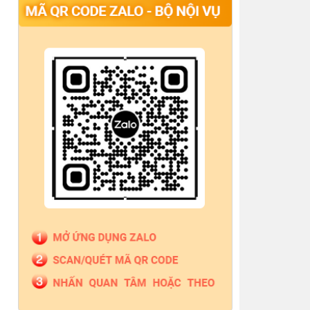
thông báo cấp lại Giấy đăng ký hoạt động Công ty
Luật TNHH PK Việt Nam
Thông báo quyết định công nhận hoàn thành tập
sự hành nghề công chứng
Thông báo Về việc công bố danh sách giám định
viên tư pháp, người giám định tư pháp theo vụ việc,
Thông báo Đăng ký tập sự hành nghề công
chứng cho bà Nguyễn Bình Nguyên