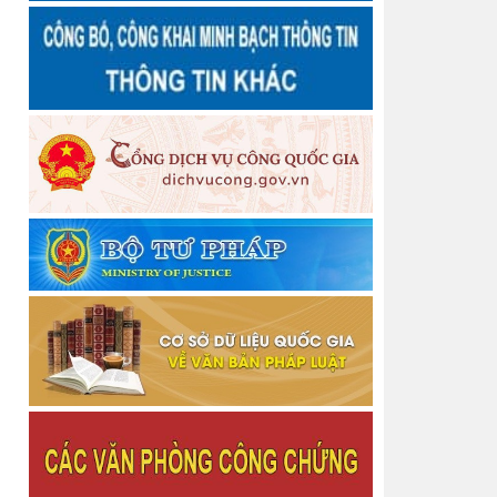
sự hành nghề công chứng
Thông báo Chấm dứt tập sự hành nghề công
chứng
Quyết định số 3458/QĐ-BTP Về việc công bố dữ
liệu hộ tịch và hướng dẫn kết nối, khai thác sử dụng
Thông báo về chiêu sinh Lớp bồi dưỡng nghiệp vụ
Thừa phát lại năm 2026
Thông báo Về việc thu hồi thẻ công chứng viên
Thông báo Về việc thu hồi thẻ công chứng viên
Thông báo cấp lại Giấy đăng ký hoạt động cho
Văn phòng công chứng
Thông báo cấp lại Giấy đăng ký hoạt động cho
Văn phòng công chứng
Thông báo cấp lại Giấy đăng ký hoạt động cho
Công ty Luật TNHH Nguyễn Ngọc Anh và Cộng sự
Thông báo Quyết định Đăng ký tập sự hành nghề
công chứng
Danh sách người thực hiện trợ giúp pháp lý tại
Trung tâm Trợ giúp pháp lý nhà nước tỉnh Thái
Nguyên
Thông báo Quyết định Chấm dứt tập sự hành