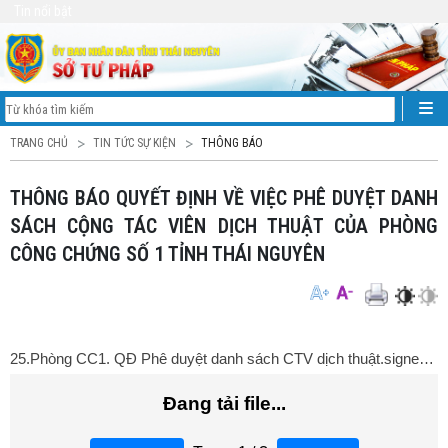
Tin nổi bật
TRANG CHỦ
TIN TỨC SỰ KIỆN
THÔNG BÁO
THÔNG BÁO QUYẾT ĐỊNH VỀ VIỆC PHÊ DUYỆT DANH
SÁCH CỘNG TÁC VIÊN DỊCH THUẬT CỦA PHÒNG
CÔNG CHỨNG SỐ 1 TỈNH THÁI NGUYÊN
25.Phòng CC1. QĐ Phê duyệt danh sách CTV dịch thuật.signed.signed.signed.signed.signed.pdf