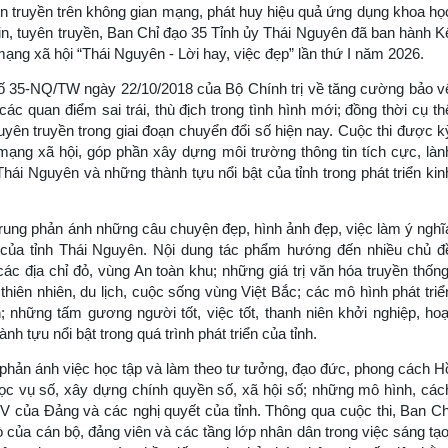
n truyền trên không gian mạng, phát huy hiệu quả ứng dụng khoa họ
tin, tuyên truyền, Ban Chỉ đạo 35 Tỉnh ủy Thái Nguyên đã ban hành K
mạng xã hội “Thái Nguyên - Lời hay, việc đẹp” lần thứ I năm 2026.
t số 35-NQ/TW ngày 22/10/2018 của Bộ Chính trị về tăng cường bảo v
c quan điểm sai trái, thù địch trong tình hình mới; đồng thời cụ th
uyên truyền trong giai đoạn chuyển đổi số hiện nay. Cuộc thi được k
mạng xã hội, góp phần xây dựng môi trường thông tin tích cực, làn
i Nguyên và những thành tựu nổi bật của tỉnh trong phát triển kin
trung phản ánh những câu chuyện đẹp, hình ảnh đẹp, việc làm ý nghĩ
 của tỉnh Thái Nguyên. Nội dung tác phẩm hướng đến nhiều chủ đ
ác địa chỉ đỏ, vùng An toàn khu; những giá trị văn hóa truyền thống
thiên nhiên, du lịch, cuộc sống vùng Việt Bắc; các mô hình phát triể
; những tấm gương người tốt, việc tốt, thanh niên khởi nghiệp, hoạ
 tựu nổi bật trong quá trình phát triển của tỉnh.
phản ánh việc học tập và làm theo tư tưởng, đạo đức, phong cách H
ọc vụ số, xây dựng chính quyền số, xã hội số; những mô hình, các
XIV của Đảng và các nghị quyết của tỉnh. Thông qua cuộc thi, Ban Ch
ò của cán bộ, đảng viên và các tầng lớp nhân dân trong việc sáng tạo