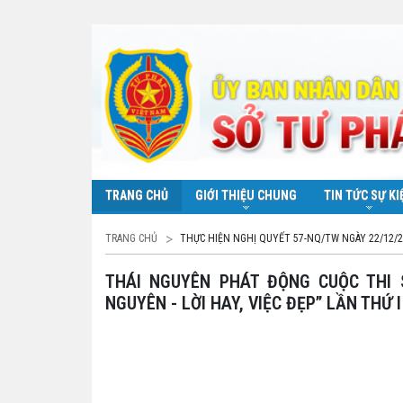
TRANG CHỦ
GIỚI THIỆU CHUNG
TIN TỨC SỰ KI
TRANG CHỦ
THỰC HIỆN NGHỊ QUYẾT 57-NQ/TW NGÀY 22/12/
THÁI NGUYÊN PHÁT ĐỘNG CUỘC THI SÁNG TẠO NỘI DUNG SỐ TRÊN MẠNG XÃ HỘI “THÁI
NGUYÊN - LỜI HAY, VIỆC ĐẸP” LẦN THỨ 