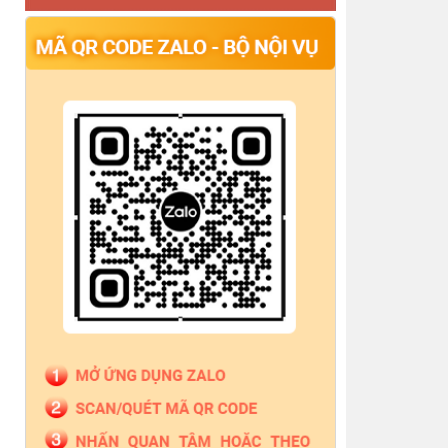
pháp lý tại Trung tâm Trợ giúp pháp lý Nhà nước số
thông báo cấp lại Giấy đăng ký hoạt động Công ty
Luật TNHH PK Việt Nam
Thông báo quyết định công nhận hoàn thành tập
sự hành nghề công chứng
Thông báo Về việc công bố danh sách giám định
viên tư pháp, người giám định tư pháp theo vụ việc,
Thông báo Đăng ký tập sự hành nghề công
chứng cho bà Nguyễn Bình Nguyên