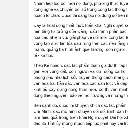
Nhằm tiếp tục đổi mới nội dung, phương thức tuyê
công nghệ và chuyển đổi số trong công tác thông 
hoạch tổ chức Cuộc thi sáng tạo nội dung số trên 
Đây là hoạt động thiết thực triển khai Nghị quyế
nền tảng tư tưởng của Đảng, đấu tranh phản bác cá
hóa các nhiệm vụ, giải pháp về đổi mới công tác t
vọng tạo sức lan tỏa sâu rộng trên các nền tảng 
mạnh, quảng bá hình ảnh quê hương, con người Thá
tế - xã hội.
Theo Kế hoạch, các tác phẩm tham gia dự thi tập 
gắn với vùng đất, con người và đời sống xã hội
phong phú như lịch sử, truyền thống cách mạng, c
văn hóa trà, bản sắc văn hóa các dân tộc; vẻ đẹp 
kinh tế, xây dựng nông thôn mới, đô thị văn minh
động thiện nguyện, bảo vệ môi trường và những thành
Bên cạnh đó, cuộc thi khuyến khích các tác phẩm 
Chí Minh; các mô hình chuyển đổi số, Bình dân h
làm hiệu quả trong triển khai Nghị quyết Đại hội 
đạo 35 Tỉnh ủy mong muốn tiếp tục phát huy vai tr