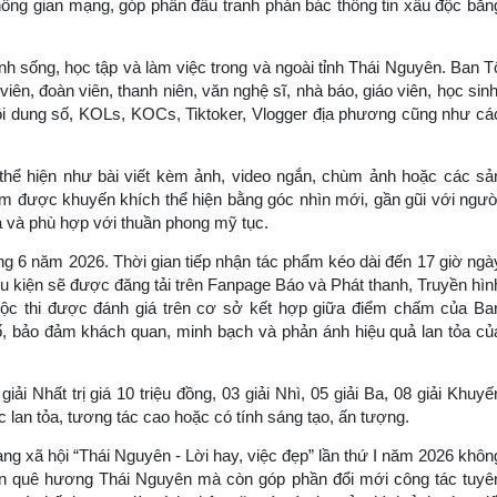
 không gian mạng, góp phần đấu tranh phản bác thông tin xấu độc bằn
h sống, học tập và làm việc trong và ngoài tỉnh Thái Nguyên. Ban T
ên, đoàn viên, thanh niên, văn nghệ sĩ, nhà báo, giáo viên, học sinh
nội dung số, KOLs, KOCs, Tiktoker, Vlogger địa phương cũng như cá
 thể hiện như bài viết kèm ảnh, video ngắn, chùm ảnh hoặc các sả
m được khuyến khích thể hiện bằng góc nhìn mới, gần gũi với ngườ
a và phù hợp với thuần phong mỹ tục.
ng 6 năm 2026. Thời gian tiếp nhận tác phẩm kéo dài đến 17 giờ ngà
ều kiện sẽ được đăng tải trên Fanpage Báo và Phát thanh, Truyền hìn
uộc thi được đánh giá trên cơ sở kết hợp giữa điểm chấm của Ba
, bảo đảm khách quan, minh bạch và phản ánh hiệu quả lan tỏa củ
i Nhất trị giá 10 triệu đồng, 03 giải Nhì, 05 giải Ba, 08 giải Khuyế
 lan tỏa, tương tác cao hoặc có tính sáng tạo, ấn tượng.
ạng xã hội “Thái Nguyên - Lời hay, việc đẹp” lần thứ I năm 2026 khôn
ến quê hương Thái Nguyên mà còn góp phần đổi mới công tác tuyê