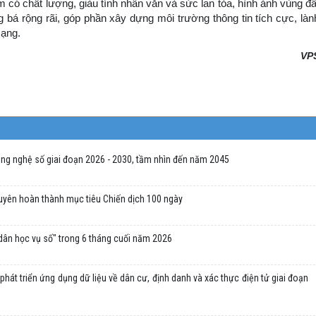
m có chất lượng, giàu tính nhân văn và sức lan tỏa, hình ảnh vùng đấ
bá rộng rãi, góp phần xây dựng môi trường thông tin tích cực, làn
mạng.
VP
ông nghệ số giai đoạn 2026 - 2030, tầm nhìn đến năm 2045
guyên hoàn thành mục tiêu Chiến dịch 100 ngày
 dân học vụ số" trong 6 tháng cuối năm 2026
hát triển ứng dụng dữ liệu về dân cư, định danh và xác thực điện tử giai đoạn