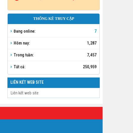
THỐNG KÊ TRUY CẬP
Đang online:
7
Hôm nay:
1,287
Trong tuần:
7,457
Tất cả:
250,959
LIÊN KẾT WEB SITE