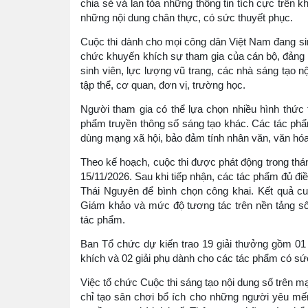
chia sẻ và lan tỏa những thông tin tích cực trên
những nội dung chân thực, có sức thuyết phục.
Cuộc thi dành cho mọi công dân Việt Nam đang sin
chức khuyến khích sự tham gia của cán bộ, đảng vi
sinh viên, lực lượng vũ trang, các nhà sáng tạo 
tập thể, cơ quan, đơn vị, trường học.
Người tham gia có thể lựa chọn nhiều hình thức
phẩm truyền thông số sáng tạo khác. Các tác phẩ
dùng mạng xã hội, bảo đảm tính nhân văn, văn hó
Theo kế hoạch, cuộc thi được phát động trong thá
15/11/2026. Sau khi tiếp nhận, các tác phẩm đủ đi
Thái Nguyên để bình chọn công khai. Kết quả c
Giám khảo và mức độ tương tác trên nền tảng số
tác phẩm.
Ban Tổ chức dự kiến trao 19 giải thưởng gồm 01 giả
khích và 02 giải phụ dành cho các tác phẩm có sức
Việc tổ chức Cuộc thi sáng tạo nội dung số trên m
chỉ tạo sân chơi bổ ích cho những người yêu m