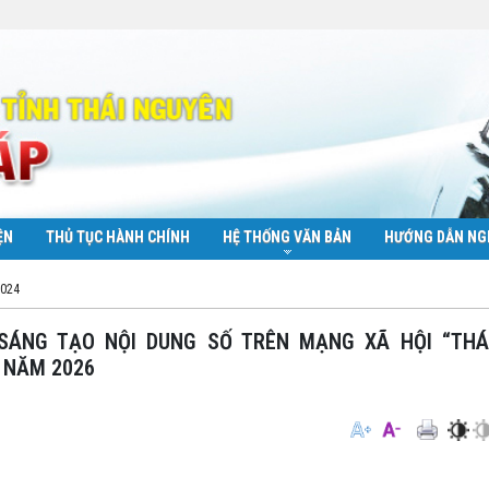
ỆN
THỦ TỤC HÀNH CHÍNH
HỆ THỐNG VĂN BẢN
HƯỚNG DẪN NG
2024
I NĂM 2026