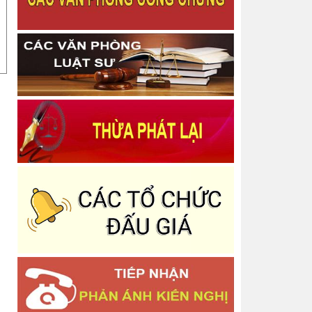
Thông báo Quyết định Chấm dứt tập sự hành
nghề công chứng
Công bố danh mục thủ tục hành chính được sửa
đổi, bổ sung trong lĩnh vực bồi thường nhà nước
Thông báo Về việc thu hồi thẻ công chứng viên
Thông báo niêm yết thông báo về việc tiếp nhận
Công chứng văn bản phân chia di sản
Thông báo Quyết định công bố công khai dự toán
Ngân sách Nhà nước năm 2025 - Phòng Công
chứng Số 2
Thông báo Quyết định Công nhận hoàn thành tập
sự hành nghề công chứng
Thông báo Quyết định Đăng ký tập sự hành nghề
công chứng
Thông báo Về việc phân công lịch trực nghỉ tết
Dương lịch năm 2026 và các ngày thứ bảy, chủ
nhật
Báo cáo tình hình quản lý, sử dụng và công khai
tài sản công năm 2025
Thông báo Báo cáo tình hình thực hiện cơ chế tự
chủ, tự chịu trách nhiệm theo Nghị định số
Thông báo Danh sách người thực hiện trợ giúp