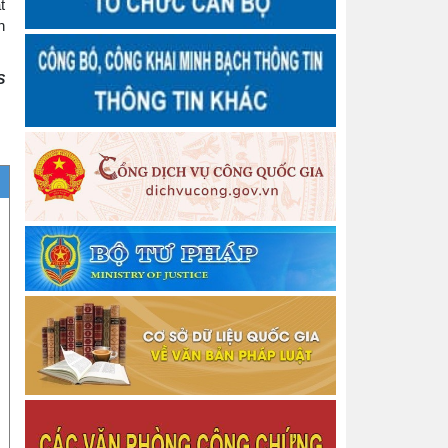
Thông báo Quyết định Công nhận hoàn thành tập
t
sự hành nghề công chứng
h
Thông báo Chấm dứt tập sự hành nghề công
chứng
S
Quyết định số 3458/QĐ-BTP Về việc công bố dữ
liệu hộ tịch và hướng dẫn kết nối, khai thác sử dụng
Thông báo về chiêu sinh Lớp bồi dưỡng nghiệp vụ
Thừa phát lại năm 2026
Thông báo Về việc thu hồi thẻ công chứng viên
Thông báo Về việc thu hồi thẻ công chứng viên
Thông báo cấp lại Giấy đăng ký hoạt động cho
Văn phòng công chứng
Thông báo cấp lại Giấy đăng ký hoạt động cho
Văn phòng công chứng
Thông báo cấp lại Giấy đăng ký hoạt động cho
Công ty Luật TNHH Nguyễn Ngọc Anh và Cộng sự
Thông báo Quyết định Đăng ký tập sự hành nghề
công chứng
Danh sách người thực hiện trợ giúp pháp lý tại
Trung tâm Trợ giúp pháp lý nhà nước tỉnh Thái
Nguyên