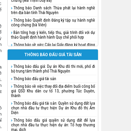
chứng (Ma Thịnh Duy Ba)
c
Thông báo Danh sách Thừa phát lại hành nghề
ế
trên địa bàn tỉnh Thái Nguyên
Thông báo Quyết định Đăng ký tập sự hành nghề
công chứng (bà Viên)
ệ
ể
Bản tổng hợp ý kiến, tiếp thu, giải trình đối với dự
thảo Quyết định hành hành Quy chế phối hợp
ỳ
h
Thông báo về việc Cấp lại Giấy đăng ký hoạt động
cho Công ty đấu giá hợp danh Tuấn Khánh
h
THÔNG BÁO ĐẤU GIÁ TÀI SẢN
Thông báo quyết định Đăng ký tập sự hành nghề
công chứng (Nguyễn Thị Huệ)
Thông báo đấu giá: Dự án Khu đô thi mới, phố đi
a
Thông báo quyết định Đăng ký tập sự hành nghề
bộ trung tâm thành phố Thái Nguyên
ề
công chứng (Triệu Thị Thanh Doãn)
Thông báo đấu giá tài sản
,
Thông báo quyết định Đăng ký tập sự hành nghề
n
công chứng
Thông báo về việc thay đổi địa điểm buổi công bố
giá QSD Khu dân cư tổ 13, phường Túc Duyên,
t
Thông báo quyết định Đăng ký tập sự hành nghề
thành
công chứng (Chu Ngọc Linh)
Thông báo đấu giá tài sản: Quyền sử dụng đất lựa
Thông báo về việc đăng ký hành nghề và cấp thẻ
ồ
chọn nhà đầu tư thực hiện Dự án Khu đô thị Ấm
Thừa phát lại cho bà Lưu Vũ Nhật Minh
Diện
h
Thông báo về việc thành lập Văn phòng Thừa
ỉ
Thông báo đấu giá quyền sử dụng đất để lựa
phát lại trên địa bàn tỉnh Thái Nguyên
chọn nhà đầu tư thực hiện dự án: Tổ hợp thương
,
mại, dịch
Thông báo việc thụ lý công chứng phân chia di