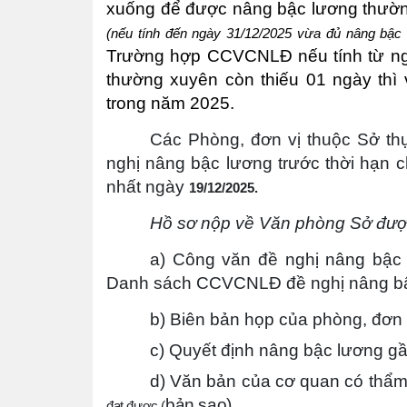
xuống để được nâng bậc lương thường
(nếu tính đến ngày 31/12/2025 vừa đủ nâng bậc 
Trường hợp CCVCNLĐ nếu tính từ ng
thường xuyên còn thiếu 01 ngày thì 
trong năm 2025.
C
ác Phòng, đơn vị thuộc Sở thự
nghị nâng bậc lương trước thời hạ
nhất ngày
19/12/2025.
Hồ sơ nộp về Văn phòng Sở được
a) Công văn đề nghị nâng bậc 
Danh sách CCVCNLĐ đề nghị nâng bậc
b)
Biên bản
họp của phòng, đơn 
c
) Quyết định nâng
bậc
lương gầ
d
)
V
ăn bản của cơ quan có thẩ
bản sao).
đạt được (