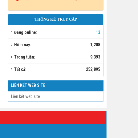
THỐNG KÊ TRUY CẬP
Đang online:
13
Hôm nay:
1,208
Trong tuần:
9,393
Tất cả:
252,895
LIÊN KẾT WEB SITE