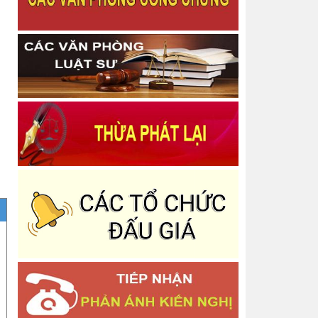
Thông báo Quyết định Chấm dứt tập sự hành
nghề công chứng
Công bố danh mục thủ tục hành chính được sửa
đổi, bổ sung trong lĩnh vực bồi thường nhà nước
Thông báo Về việc thu hồi thẻ công chứng viên
Thông báo niêm yết thông báo về việc tiếp nhận
Công chứng văn bản phân chia di sản
Thông báo Quyết định công bố công khai dự toán
Ngân sách Nhà nước năm 2025 - Phòng Công
chứng Số 2
Thông báo Quyết định Công nhận hoàn thành tập
sự hành nghề công chứng
Thông báo Quyết định Đăng ký tập sự hành nghề
công chứng
Thông báo Về việc phân công lịch trực nghỉ tết
Dương lịch năm 2026 và các ngày thứ bảy, chủ
nhật
Báo cáo tình hình quản lý, sử dụng và công khai
tài sản công năm 2025
Thông báo Báo cáo tình hình thực hiện cơ chế tự
chủ, tự chịu trách nhiệm theo Nghị định số
Thông báo Danh sách người thực hiện trợ giúp