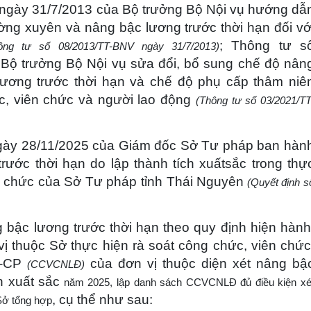
ngày 31/7/2013 của Bộ trưởng Bộ Nội vụ hướng dẫ
ờng xuyên và nâng bậc lương trước thời hạn đối vớ
; Thông tư s
ông tư số 08/2013/TT-BNV ngày 31/7/2013)
Bộ trưởng Bộ Nội vụ sửa đổi, bổ sung chế độ nân
ương trước thời hạn và chế độ phụ cấp thâm niê
c, viên chức và người lao động
(Thông tư số 03/2021/TT
gày 28/11/2025 của Giám đốc Sở Tư pháp ban hàn
ước thời hạn do lập thành tích xuấtsắc trong thự
ên chức của Sở Tư pháp tỉnh Thái Nguyên
(Quyết định s
g bậc lương trước thời hạn theo quy định hiện hành
ị thuộc Sở thực hiện rà soát công chức, viên chức
Đ-CP
của đơn vị thuộc diện xét nâng bậ
(CCVCNLĐ)
h xuất sắc
năm 2025, lập danh sách CCVCNLĐ đủ điều kiện xé
, cụ thể như sau:
Sở tổng hợp