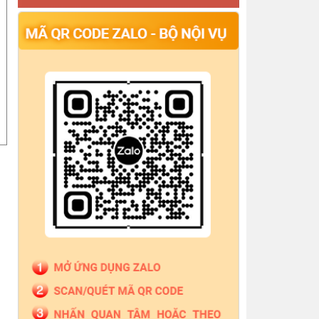
pháp lý tại Trung tâm Trợ giúp pháp lý Nhà nước số
thông báo cấp lại Giấy đăng ký hoạt động Công ty
Luật TNHH PK Việt Nam
Thông báo quyết định công nhận hoàn thành tập
sự hành nghề công chứng
Thông báo Về việc công bố danh sách giám định
viên tư pháp, người giám định tư pháp theo vụ việc,
Thông báo Đăng ký tập sự hành nghề công
chứng cho bà Nguyễn Bình Nguyên