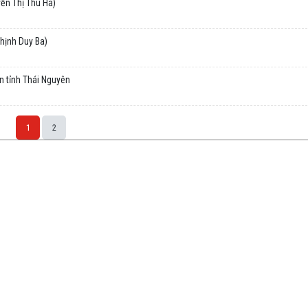
ễn Thị Thu Hà)
hịnh Duy Ba)
n tỉnh Thái Nguyên
1
2