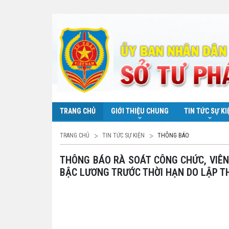
TRANG CHỦ
GIỚI THIỆU CHUNG
TIN TỨC SỰ KI
TRANG CHỦ
TIN TỨC SỰ KIỆN
THÔNG BÁO
THÔNG BÁO RÀ SOÁT CÔNG CHỨC, VIÊN CHỨC, NGƯỜI LAO ĐỘNG ĐỦ ĐIỀU KIỆN ĐỀ NGHỊ NÂNG
BẬC LƯƠNG TRƯỚC THỜI HẠN DO LẬP T