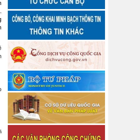
Thông báo Quyết định Công nhận hoàn thành tập
n
sự hành nghề công chứng
.
Thông báo Chấm dứt tập sự hành nghề công
g
chứng
n
Quyết định số 3458/QĐ-BTP Về việc công bố dữ
liệu hộ tịch và hướng dẫn kết nối, khai thác sử dụng
Thông báo về chiêu sinh Lớp bồi dưỡng nghiệp vụ
Thừa phát lại năm 2026
ề
Thông báo Về việc thu hồi thẻ công chứng viên
m
Thông báo Về việc thu hồi thẻ công chứng viên
Thông báo cấp lại Giấy đăng ký hoạt động cho
Văn phòng công chứng
Thông báo cấp lại Giấy đăng ký hoạt động cho
Văn phòng công chứng
o
Thông báo cấp lại Giấy đăng ký hoạt động cho
Công ty Luật TNHH Nguyễn Ngọc Anh và Cộng sự
Thông báo Quyết định Đăng ký tập sự hành nghề
công chứng
Danh sách người thực hiện trợ giúp pháp lý tại
Trung tâm Trợ giúp pháp lý nhà nước tỉnh Thái
ã
Nguyên