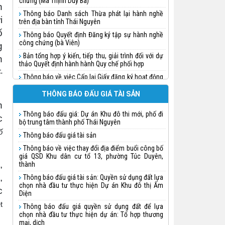
chứng (Ma Thịnh Duy Ba)
n
Thông báo Danh sách Thừa phát lại hành nghề
i
trên địa bàn tỉnh Thái Nguyên
ố
Thông báo Quyết định Đăng ký tập sự hành nghề
công chứng (bà Viên)
g
Bản tổng hợp ý kiến, tiếp thu, giải trình đối với dự
n
thảo Quyết định hành hành Quy chế phối hợp
-
Thông báo về việc Cấp lại Giấy đăng ký hoạt động
cho Công ty đấu giá hợp danh Tuấn Khánh
THÔNG BÁO ĐẤU GIÁ TÀI SẢN
Thông báo quyết định Đăng ký tập sự hành nghề
h
công chứng (Nguyễn Thị Huệ)
Thông báo đấu giá: Dự án Khu đô thi mới, phố đi
c
Thông báo quyết định Đăng ký tập sự hành nghề
bộ trung tâm thành phố Thái Nguyên
công chứng (Triệu Thị Thanh Doãn)
ố
Thông báo đấu giá tài sản
Thông báo quyết định Đăng ký tập sự hành nghề
công chứng
Thông báo về việc thay đổi địa điểm buổi công bố
giá QSD Khu dân cư tổ 13, phường Túc Duyên,
Thông báo quyết định Đăng ký tập sự hành nghề
,
thành
công chứng (Chu Ngọc Linh)
,
Thông báo đấu giá tài sản: Quyền sử dụng đất lựa
Thông báo về việc đăng ký hành nghề và cấp thẻ
chọn nhà đầu tư thực hiện Dự án Khu đô thị Ấm
c
Thừa phát lại cho bà Lưu Vũ Nhật Minh
Diện
Thông báo về việc thành lập Văn phòng Thừa
t
Thông báo đấu giá quyền sử dụng đất để lựa
phát lại trên địa bàn tỉnh Thái Nguyên
chọn nhà đầu tư thực hiện dự án: Tổ hợp thương
mại, dịch
Thông báo việc thụ lý công chứng phân chia di