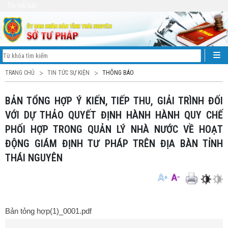
Tin nổi bật
TRANG CHỦ
TIN TỨC SỰ KIỆN
THÔNG BÁO
BẢN TỔNG HỢP Ý KIẾN, TIẾP THU, GIẢI TRÌNH ĐỐI
VỚI DỰ THẢO QUYẾT ĐỊNH HÀNH HÀNH QUY CHẾ
PHỐI HỢP TRONG QUẢN LÝ NHÀ NƯỚC VỀ HOẠT
ĐỘNG GIÁM ĐỊNH TƯ PHÁP TRÊN ĐỊA BÀN TỈNH
THÁI NGUYÊN
Bản tỏng hợp(1)_0001.pdf