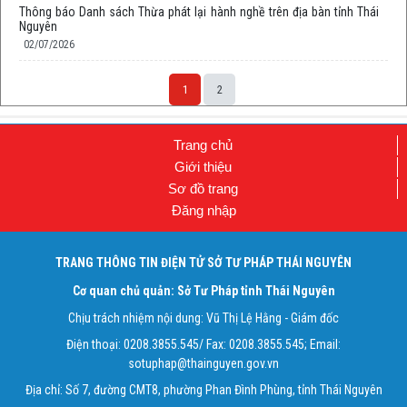
Thông báo Danh sách Thừa phát lại hành nghề trên địa bàn tỉnh Thái
Nguyên
02/07/2026
1
2
Trang chủ
Giới thiệu
Sơ đồ trang
Đăng nhập
TRANG THÔNG TIN ĐIỆN TỬ SỞ TƯ PHÁP THÁI NGUYÊN
Cơ quan chủ quản: Sở Tư Pháp tỉnh Thái Nguyên
Chịu trách nhiệm nội dung: Vũ Thị Lệ Hằng - Giám đốc
Điện thoại: 0208.3855.545/ Fax: 0208.3855.545; Email:
sotuphap@thainguyen.gov.vn
Địa chỉ: Số 7, đường CMT8, phường Phan Đình Phùng, tỉnh Thái Nguyên