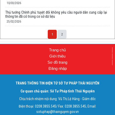
10/03/2026
Thủ tướng Chính phủ: tuyệt đối không yêu cầu người dân cung cấp lại
thông tin đã có trong cơ sở dữ liệu
25/02/2026
1
2
Trang chủ
Giới thiệu
Sơ đồ trang
Đăng nhập
TRANG THÔNG TIN ĐIỆN TỬ SỞ TƯ PHÁP THÁI NGUYÊN
Cơ quan chủ quản: Sở Tư Pháp tỉnh Thái Nguyên
Chịu trách nhiệm nội dung: Vũ Thị Lệ Hằng - Giám đốc
Điện thoại: 0208.3855.545/ Fax: 0208.3855.545; Email:
sotuphap@thainguyen.gov.vn