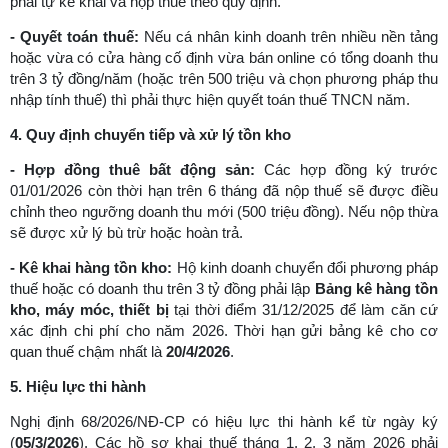
phải tự kê khai và nộp thuế theo quy định.
-
Quyết toán thuế:
Nếu cá nhân kinh doanh trên nhiều nền tảng
hoặc vừa có cửa hàng cố định vừa bán online có tổng doanh thu
trên 3 tỷ đồng/năm (hoặc trên 500 triệu và chọn phương pháp thu
nhập tính thuế) thì phải thực hiện quyết toán thuế TNCN năm.
4. Quy định chuyển tiếp và xử lý tồn kho
-
Hợp đồng thuê bất động sản:
Các hợp đồng ký trước
01/01/2026 còn thời hạn trên 6 tháng đã nộp thuế sẽ được điều
chỉnh theo ngưỡng doanh thu mới (500 triệu đồng). Nếu nộp thừa
sẽ được xử lý bù trừ hoặc hoàn trả.
-
Kê khai hàng tồn kho:
Hộ kinh doanh chuyển đổi phương pháp
thuế hoặc có doanh thu trên 3 tỷ đồng phải lập
Bảng kê hàng tồn
kho, máy móc, thiết bị
tại thời điểm 31/12/2025 để làm căn cứ
xác định chi phí cho năm 2026. Thời hạn gửi bảng kê cho cơ
quan thuế chậm nhất là
20/4/2026
.
5. Hiệu lực thi hành
Nghị định 68/2026/NĐ-CP có hiệu lực thi hành kể từ ngày ký
(
05/3/2026
). Các hồ sơ khai thuế tháng 1, 2, 3 năm 2026 phải