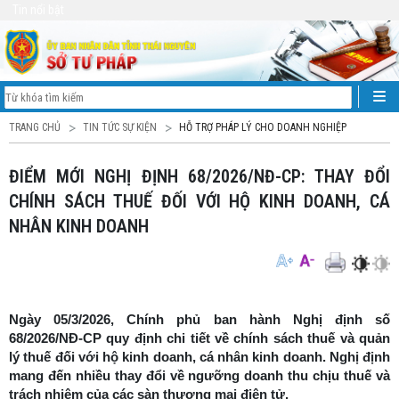
Tin nổi bật
TRANG CHỦ
TIN TỨC SỰ KIỆN
HỖ TRỢ PHÁP LÝ CHO DOANH NGHIỆP
ĐIỂM MỚI NGHỊ ĐỊNH 68/2026/NĐ-CP: THAY ĐỔI
CHÍNH SÁCH THUẾ ĐỐI VỚI HỘ KINH DOANH, CÁ
NHÂN KINH DOANH
Ngày 05/3/2026, Chính phủ ban hành Nghị định số
68/2026/NĐ-CP quy định chi tiết về chính sách thuế và quản
lý thuế đối với hộ kinh doanh, cá nhân kinh doanh. Nghị định
mang đến nhiều thay đổi về ngưỡng doanh thu chịu thuế và
trách nhiệm của các sàn thương mại điện tử.