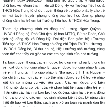
Nguyên. Ngày 14/5/2026, Trung tâm Trợ giúp pháp lý Nhà nước
phối hợp với Đoàn thanh niên xã Đồng Hỷ và Trường Tiểu học &
THCS Hóa Trung tổ chức truyền thông về trợ giúp pháp lý cho trẻ
em và tuyên truyền phòng chống bạo lực học đường, phòng
chống xâm hại trẻ em tại Trường Tiểu học & THCS Hóa Trung.
Tham dự chương trình có đồng chí Lương Ngọc Quỳnh –
UVBCH Đảng bộ, Phó Chủ tịch Uỷ ban MTTQ, Bí thư Đoàn, Chủ
tịch hội đồng đội xã Đồng Hỷ. Đại diện Ban giám hiệu Trường
Tiểu học và THCS Hoá Trung có đồng chí Trịnh Thị Thu Hương –
UV BCH Đảng bộ, Bí thư chi bộ, Hiệu trưởng nhà trường, cùng
toàn thể các thầy cô giáo và các em học sinh của nhà trường.
Tại buổi truyền thông, các em được trợ giúp viên pháp lý thông tin
về hoạt động trợ giúp pháp lý, quyền được trợ giúp pháp lý của
trẻ em, Trung tâm Trợ giúp pháp lý Nhà nước tỉnh Thái Nguyên -
địa chỉ tin cậy, nơi các em có thể nhận được sự hỗ trợ về pháp
luật khi có những vụ việc liên quan. Các em được phổ biến
những nội dung cơ bản của về pháp luật liên quan đến trẻ em,
nhận diện các hành vi bạo lực học đường, xâm hại trẻ em, đồng
thời trang bị cho các em học sinh những kiến thức, kỹ năng cần
thiết để bảo vệ bản thân, cách ứng xử an toàn và mạnh dạn lên