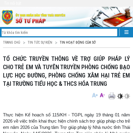
Tin nổi bật
TRANG CHỦ
TIN TỨC SỰ KIỆN
TIN HOẠT ĐỘNG CỦA SỞ
TỔ CHỨC TRUYỀN THÔNG VỀ TRỢ GIÚP PHÁP LÝ
CHO TRẺ EM VÀ TUYÊN TRUYỀN PHÒNG CHỐNG BẠO
LỰC HỌC ĐƯỜNG, PHÒNG CHỐNG XÂM HẠI TRẺ EM
TẠI TRƯỜNG TIỂU HỌC & THCS HÓA TRUNG
Thực hiện Kế hoạch số 115/KH - TGPL ngày 19 tháng 01 năm
2026 về việc triển khai thực hiện chính sách trợ giúp pháp cho trẻ
em năm 2026 của Trung tâm Trợ giúp pháp lý Nhà nước tỉnh Thái