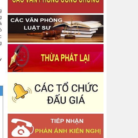
Thông báo Quyết định Chấm dứt tập sự hành
nghề công chứng
g
Công bố danh mục thủ tục hành chính được sửa
g
đổi, bổ sung trong lĩnh vực bồi thường nhà nước
à
Thông báo Về việc thu hồi thẻ công chứng viên
ò
Thông báo niêm yết thông báo về việc tiếp nhận
c
Công chứng văn bản phân chia di sản
g
Thông báo Quyết định công bố công khai dự toán
Ngân sách Nhà nước năm 2025 - Phòng Công
chứng Số 2
y
Thông báo Quyết định Công nhận hoàn thành tập
sự hành nghề công chứng
Thông báo Quyết định Đăng ký tập sự hành nghề
công chứng
Thông báo Về việc phân công lịch trực nghỉ tết
Dương lịch năm 2026 và các ngày thứ bảy, chủ
nhật
Báo cáo tình hình quản lý, sử dụng và công khai
tài sản công năm 2025
Thông báo Báo cáo tình hình thực hiện cơ chế tự
chủ, tự chịu trách nhiệm theo Nghị định số
Thông báo Danh sách người thực hiện trợ giúp