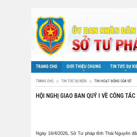
TRANG CHỦ
GIỚI THIỆU CHUNG
TIN TỨC SỰ KI
TRANG CHỦ
TIN TỨC SỰ KIỆN
TIN HOẠT ĐỘNG CỦA SỞ
HỘI NGHỊ GIAO BAN QUÝ I VỀ CÔNG T
Ngày 16/4/2026, Sở Tư pháp tỉnh Thái Nguyên đã