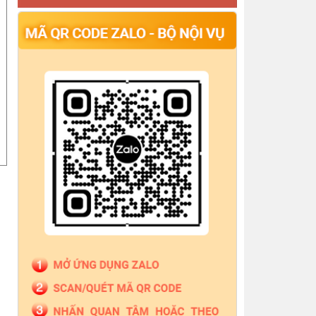
pháp lý tại Trung tâm Trợ giúp pháp lý Nhà nước số
thông báo cấp lại Giấy đăng ký hoạt động Công ty
Luật TNHH PK Việt Nam
Thông báo quyết định công nhận hoàn thành tập
sự hành nghề công chứng
Thông báo Về việc công bố danh sách giám định
viên tư pháp, người giám định tư pháp theo vụ việc,
Thông báo Đăng ký tập sự hành nghề công
chứng cho bà Nguyễn Bình Nguyên