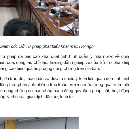
 Giám đốc Sở Tư pháp phát biểu khai mạc Hội nghị
h tư pháp đã báo cáo khái quát tình hình quản lý nhà nước về côn
gian qua, công tác chỉ đạo, hướng dẫn nghiệp vụ của Sở Tư pháp tiế
nâng cao hiệu quả hoạt động công chứng trên địa bàn.
hị đã trao đổi, thảo luận và đưa ra nhiều ý kiến liên quan đến tình hìn
đồng thời phản ánh những khó khăn, vướng mắc trong quá trình triể
hề công chứng cơ bản chấp hành đúng quy định pháp luật, hoạt độn
p lý cho các giao dịch dân sự, kinh tế.