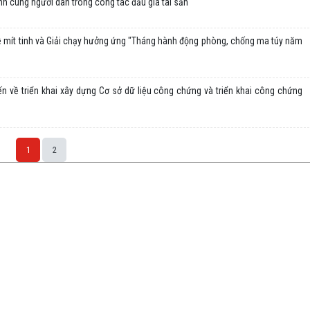
h cùng người dân trong công tác đấu giá tài sản
ễ mít tinh và Giải chạy hưởng ứng "Tháng hành động phòng, chống ma túy năm
n về triển khai xây dựng Cơ sở dữ liệu công chứng và triển khai công chứng
1
2