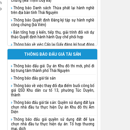
chứng (Ma Thịnh Duy Ba)
n
Thông báo Danh sách Thừa phát lại hành nghề
o
trên địa bàn tỉnh Thái Nguyên
Thông báo Quyết định Đăng ký tập sự hành nghề
công chứng (bà Viên)
Bản tổng hợp ý kiến, tiếp thu, giải trình đối với dự
thảo Quyết định hành hành Quy chế phối hợp
Thông báo về việc Cấp lại Giấy đăng ký hoạt động
cho Công ty đấu giá hợp danh Tuấn Khánh
THÔNG BÁO ĐẤU GIÁ TÀI SẢN
Thông báo quyết định Đăng ký tập sự hành nghề
công chứng (Nguyễn Thị Huệ)
Thông báo đấu giá: Dự án Khu đô thi mới, phố đi
Thông báo quyết định Đăng ký tập sự hành nghề
bộ trung tâm thành phố Thái Nguyên
công chứng (Triệu Thị Thanh Doãn)
Thông báo đấu giá tài sản
Thông báo quyết định Đăng ký tập sự hành nghề
công chứng
Thông báo về việc thay đổi địa điểm buổi công bố
giá QSD Khu dân cư tổ 13, phường Túc Duyên,
Thông báo quyết định Đăng ký tập sự hành nghề
thành
công chứng (Chu Ngọc Linh)
Thông báo đấu giá tài sản: Quyền sử dụng đất lựa
Thông báo về việc đăng ký hành nghề và cấp thẻ
chọn nhà đầu tư thực hiện Dự án Khu đô thị Ấm
Thừa phát lại cho bà Lưu Vũ Nhật Minh
Diện
Thông báo về việc thành lập Văn phòng Thừa
Thông báo đấu giá quyền sử dụng đất để lựa
phát lại trên địa bàn tỉnh Thái Nguyên
chọn nhà đầu tư thực hiện dự án: Tổ hợp thương
mại, dịch
Thông báo việc thụ lý công chứng phân chia di