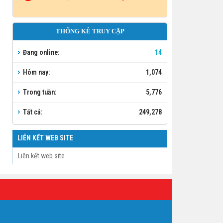
THỐNG KÊ TRUY CẬP
Đang online:
14
Hôm nay:
1,074
Trong tuần:
5,776
Tất cả:
249,278
LIÊN KẾT WEB SITE