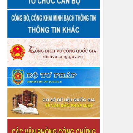
Thông báo Quyết định Công nhận hoàn thành tập
sự hành nghề công chứng
Thông báo Chấm dứt tập sự hành nghề công
chứng
Quyết định số 3458/QĐ-BTP Về việc công bố dữ
liệu hộ tịch và hướng dẫn kết nối, khai thác sử dụng
Thông báo về chiêu sinh Lớp bồi dưỡng nghiệp vụ
Thừa phát lại năm 2026
Thông báo Về việc thu hồi thẻ công chứng viên
Thông báo Về việc thu hồi thẻ công chứng viên
Thông báo cấp lại Giấy đăng ký hoạt động cho
Văn phòng công chứng
Thông báo cấp lại Giấy đăng ký hoạt động cho
Văn phòng công chứng
Thông báo cấp lại Giấy đăng ký hoạt động cho
Công ty Luật TNHH Nguyễn Ngọc Anh và Cộng sự
Thông báo Quyết định Đăng ký tập sự hành nghề
công chứng
Danh sách người thực hiện trợ giúp pháp lý tại
Trung tâm Trợ giúp pháp lý nhà nước tỉnh Thái
Nguyên