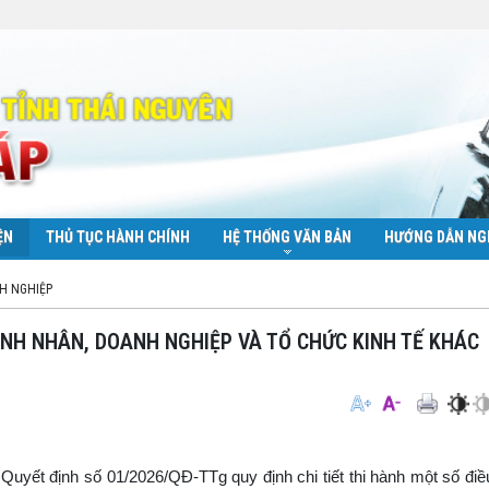
ỆN
THỦ TỤC HÀNH CHÍNH
HỆ THỐNG VĂN BẢN
HƯỚNG DẪN NG
H NGHIỆP
NH NHÂN, DOANH NGHIỆP VÀ TỔ CHỨC KINH TẾ KHÁC
uyết định số 01/2026/QĐ-TTg quy định chi tiết thi hành một số điề