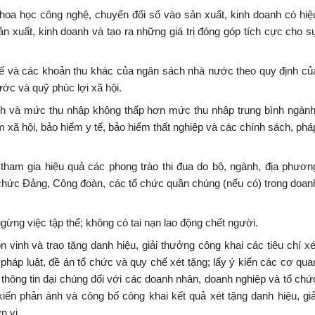
khoa học công nghệ, chuyển đổi số vào sản xuất, kinh doanh có hiệ
ản xuất, kinh doanh và tạo ra những giá trị đóng góp tích cực cho s
huế và các khoản thu khác của ngân sách nhà nước theo quy định củ
ớc và quỹ phúc lợi xã hội.
nh và mức thu nhập không thấp hơn mức thu nhập trung bình ngành
ểm xã hội, bảo hiểm y tế, bảo hiểm thất nghiệp và các chính sách, phá
c tham gia hiệu quả các phong trào thi đua do bộ, ngành, địa phươn
ổ chức Đảng, Công đoàn, các tổ chức quần chúng (nếu có) trong doan
 ngừng việc tập thể; không có tai nạn lao động chết người.
n vinh và trao tặng danh hiệu, giải thưởng công khai các tiêu chí xé
pháp luật, đề án tổ chức và quy chế xét tặng; lấy ý kiến các cơ qua
 thông tin đại chúng đối với các doanh nhân, doanh nghiệp và tổ chứ
 kiến phản ánh và công bố công khai kết quả xét tặng danh hiệu, giả
n vị.