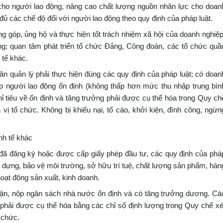
 cho người lao động, nâng cao chất lượng nguồn nhân lực cho doan
 đủ các chế độ đối với người lao động theo quy định của pháp luật.
ng góp, ủng hộ và thực hiện tốt trách nhiệm xã hội của doanh nghiệp
ng; quan tâm phát triển tổ chức Đảng, Công đoàn, các tổ chức quầ
 tế khác.
ân quản lý phải thực hiện đúng các quy định của pháp luật; có doan
ập người lao động ổn định (không thấp hơn mức thu nhập trung bìn
ỉ tiêu về ổn định và tăng trưởng phải được cụ thể hóa trong Quy ch
 vị tổ chức. Không bị khiếu nại, tố cáo, khởi kiện, đình công, ngừn
nh tế khác
 đã đăng ký hoặc được cấp giấy phép đầu tư, các quy định của phá
ây dựng, bảo vệ môi trường, sở hữu trí tuệ, chất lượng sản phẩm, hàn
hoạt động sản xuất, kinh doanh.
huận, nộp ngân sách nhà nước ổn định và có tăng trưởng dương. Cá
g phải được cụ thể hóa bằng các chỉ số định lượng trong Quy chế xé
 chức.