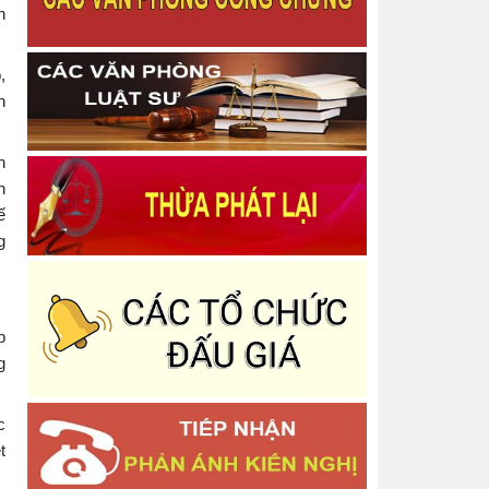
Thông báo Quyết định Chấm dứt tập sự hành
h
nghề công chứng
Công bố danh mục thủ tục hành chính được sửa
đổi, bổ sung trong lĩnh vực bồi thường nhà nước
,
Thông báo Về việc thu hồi thẻ công chứng viên
n
Thông báo niêm yết thông báo về việc tiếp nhận
Công chứng văn bản phân chia di sản
h
Thông báo Quyết định công bố công khai dự toán
Ngân sách Nhà nước năm 2025 - Phòng Công
h
chứng Số 2
ế
Thông báo Quyết định Công nhận hoàn thành tập
g
sự hành nghề công chứng
Thông báo Quyết định Đăng ký tập sự hành nghề
công chứng
Thông báo Về việc phân công lịch trực nghỉ tết
p
Dương lịch năm 2026 và các ngày thứ bảy, chủ
nhật
g
Báo cáo tình hình quản lý, sử dụng và công khai
tài sản công năm 2025
c
Thông báo Báo cáo tình hình thực hiện cơ chế tự
chủ, tự chịu trách nhiệm theo Nghị định số
t
Thông báo Danh sách người thực hiện trợ giúp