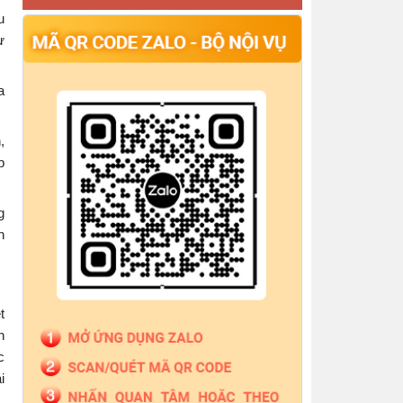
pháp lý tại Trung tâm Trợ giúp pháp lý Nhà nước số
u
thông báo cấp lại Giấy đăng ký hoạt động Công ty
ự
Luật TNHH PK Việt Nam
Thông báo quyết định công nhận hoàn thành tập
sự hành nghề công chứng
a
Thông báo Về việc công bố danh sách giám định
viên tư pháp, người giám định tư pháp theo vụ việc,
,
Thông báo Đăng ký tập sự hành nghề công
chứng cho bà Nguyễn Bình Nguyên
p
g
h
t
n
c
i