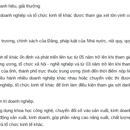
anh hiệu, giải thưởng
 doanh nghiệp và tổ chức kinh tế khác được tham gia xét tôn vinh v
 trương, chính sách của Đảng, pháp luật của Nhà nước, nội quy, qu
 tế khác ổn định và phát triển liên tục từ 05 năm trở lên khi tham gi
ung ương, tổ chức xã hội - nghề nghiệp và từ 03 năm trở lên khi tha
g của tỉnh, thành phố trực thuộc trung ương (tính đến thời điểm nộp h
iều hành nhiều doanh nghiệp khác nhau hoặc chuyển việc thì đượ
nghiệp, tổ chức kinh tế khác để tính làm điều kiện tham gia xét dan
n trị doanh nghiệp.
ứng dụng khoa học công nghệ, chuyển đổi số vào sản xuất, kinh doan
t động sản xuất, kinh doanh, góp phần nâng cao năng suất, chất lượn
à tổ chức kinh tế khác.