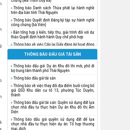
chứng (Ma Thịnh Duy Ba)
h
Thông báo Danh sách Thừa phát lại hành nghề
trên địa bàn tỉnh Thái Nguyên
Thông báo Quyết định Đăng ký tập sự hành nghề
công chứng (bà Viên)
h
Bản tổng hợp ý kiến, tiếp thu, giải trình đối với dự
thảo Quyết định hành hành Quy chế phối hợp
Thông báo về việc Cấp lại Giấy đăng ký hoạt động
g
cho Công ty đấu giá hợp danh Tuấn Khánh
THÔNG BÁO ĐẤU GIÁ TÀI SẢN
Thông báo quyết định Đăng ký tập sự hành nghề
công chứng (Nguyễn Thị Huệ)
Thông báo đấu giá: Dự án Khu đô thi mới, phố đi
Thông báo quyết định Đăng ký tập sự hành nghề
bộ trung tâm thành phố Thái Nguyên
công chứng (Triệu Thị Thanh Doãn)
Thông báo đấu giá tài sản
o
Thông báo quyết định Đăng ký tập sự hành nghề
công chứng
Thông báo về việc thay đổi địa điểm buổi công bố
giá QSD Khu dân cư tổ 13, phường Túc Duyên,
Thông báo quyết định Đăng ký tập sự hành nghề
thành
h
công chứng (Chu Ngọc Linh)
Thông báo đấu giá tài sản: Quyền sử dụng đất lựa
Thông báo về việc đăng ký hành nghề và cấp thẻ
chọn nhà đầu tư thực hiện Dự án Khu đô thị Ấm
Thừa phát lại cho bà Lưu Vũ Nhật Minh
Diện
Thông báo về việc thành lập Văn phòng Thừa
Thông báo đấu giá quyền sử dụng đất để lựa
à
phát lại trên địa bàn tỉnh Thái Nguyên
chọn nhà đầu tư thực hiện dự án: Tổ hợp thương
mại, dịch
ự
Thông báo việc thụ lý công chứng phân chia di