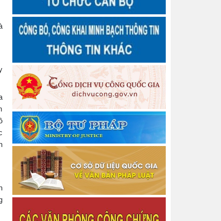
Thông báo Quyết định Công nhận hoàn thành tập
sự hành nghề công chứng
Thông báo Chấm dứt tập sự hành nghề công
à
chứng
Quyết định số 3458/QĐ-BTP Về việc công bố dữ
liệu hộ tịch và hướng dẫn kết nối, khai thác sử dụng
Thông báo về chiêu sinh Lớp bồi dưỡng nghiệp vụ
y
Thừa phát lại năm 2026
Thông báo Về việc thu hồi thẻ công chứng viên
a
Thông báo Về việc thu hồi thẻ công chứng viên
m
Thông báo cấp lại Giấy đăng ký hoạt động cho
Văn phòng công chứng
ồ
Thông báo cấp lại Giấy đăng ký hoạt động cho
c
Văn phòng công chứng
h
Thông báo cấp lại Giấy đăng ký hoạt động cho
Công ty Luật TNHH Nguyễn Ngọc Anh và Cộng sự
Thông báo Quyết định Đăng ký tập sự hành nghề
công chứng
h
Danh sách người thực hiện trợ giúp pháp lý tại
g
Trung tâm Trợ giúp pháp lý nhà nước tỉnh Thái
Nguyên