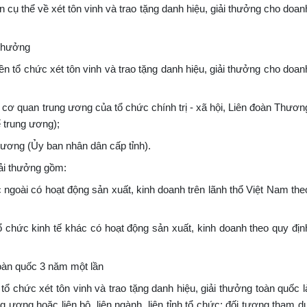
 cụ thể về xét tôn vinh và trao tặng danh hiệu, giải thưởng cho doan
 thưởng
n tổ chức xét tôn vinh và trao tặng danh hiệu, giải thưởng cho doan
 cơ quan trung ương của tổ chức chính trị - xã hội, Liên đoàn Thươn
 trung ương);
g ương (Ủy ban nhân dân cấp tỉnh).
iải thưởng gồm:
goài có hoạt động sản xuất, kinh doanh trên lãnh thổ Việt Nam the
ổ chức kinh tế khác có hoạt động sản xuất, kinh doanh theo quy địn
toàn quốc 3 năm một lần
ổ chức xét tôn vinh và trao tặng danh hiệu, giải thưởng toàn quốc l
g ương hoặc liên bộ, liên ngành, liên tỉnh tổ chức; đối tượng tham d