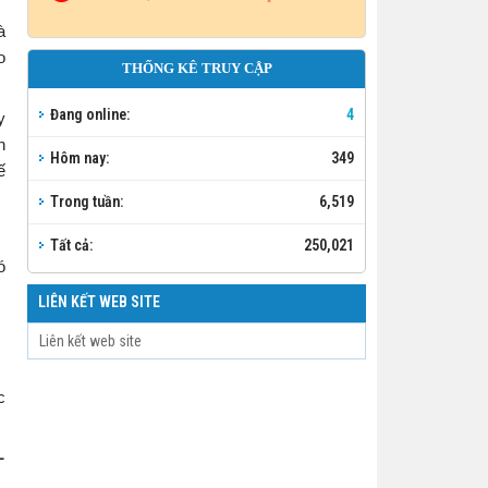
à
o
THỐNG KÊ TRUY CẬP
Đang online:
4
y
h
Hôm nay:
349
ế
Trong tuần:
6,519
Tất cả:
250,021
ó
LIÊN KẾT WEB SITE
c
L