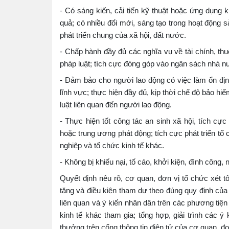
- Có sáng kiến, cải tiến kỹ thuật hoặc ứng dụng 
quả; có nhiều đổi mới, sáng tạo trong hoạt động s
phát triển chung của xã hội, đất nước.
- Chấp hành đầy đủ các nghĩa vụ về tài chính, t
pháp luật; tích cực đóng góp vào ngân sách nhà nư
- Đảm bảo cho người lao động có việc làm ổn đị
lĩnh vực; thực hiện đầy đủ, kịp thời chế độ bảo hi
luật liên quan đến người lao động.
- Thực hiện tốt công tác an sinh xã hội, tích cự
hoặc trung ương phát động; tích cực phát triển t
nghiệp và tổ chức kinh tế khác.
- Không bị khiếu nại, tố cáo, khởi kiện, đình công,
Quyết định nêu rõ, cơ quan, đơn vị tổ chức xét tô
tặng và điều kiện tham dự theo đúng quy định của 
liên quan và ý kiến nhân dân trên các phương tiện
kinh tế khác tham gia; tổng hợp, giải trình các ý
thưởng trên cổng thông tin điện tử của cơ quan, đơ