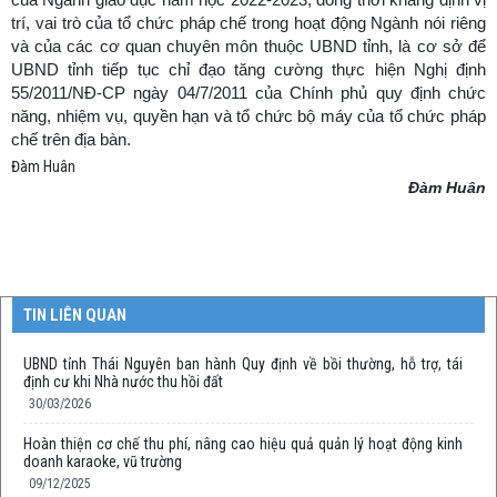
của Ngành giáo dục
năm học 202
2
-202
3, đồng thời khẳng định vị
trí, vai trò của tổ chức pháp chế trong hoạt động Ngành nói riêng
và của các cơ quan chuyên môn thuộc UBND tỉnh, là cơ sở để
UBND tỉnh tiếp tục chỉ đạo tăng cường thực hiện Nghị định
55/2011/NĐ-CP ngày 04/7/2011 của Chính phủ quy định chức
năng, nhiệm vụ, quyền hạn và tổ chức bộ máy của tổ chức pháp
chế trên địa bàn.
Đàm Huân
Đàm Huân
TIN LIÊN QUAN
UBND tỉnh Thái Nguyên ban hành Quy định về bồi thường, hỗ trợ, tái
định cư khi Nhà nước thu hồi đất
30/03/2026
Hoàn thiện cơ chế thu phí, nâng cao hiệu quả quản lý hoạt động kinh
doanh karaoke, vũ trường
09/12/2025