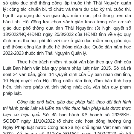
sở giáo dục phổ thông công lập thuộc tỉnh Thái Nguyên quản
lý; công tác chuẩn bị, tổ chức và tham dự các kỳ thi, cuộc thi,
hội thi áp dụng đối với giáo dục mầm non, phổ thông trên địa
bàn tỉnh; Hội đồng lựa chọn sách giáo khoa trong các cơ sở
giáo dục phổ thông của tỉnh Thái Nguyên
; (3)
Nghị quyết số
18/2022/NQ-HĐND ngày 29/8/2022 của HĐND tỉnh về việc quy
định mưc thu học phí đối với cơ sở giáo dục mầm non, giáo dục
phổ thông công lập thuộc hệ thống giáo dục Quốc dân năm học
2022-2023 thuộc tỉnh Thái Nguyên Quản lý.
Thực hiện trách nhiệm rà soát văn bản theo quy định của
Luật Ban hành văn bản quy phạm pháp luật năm 2015, Sở đã rà
soát 24 văn bản, gồm: 14 Quyết định của Ủy ban nhân dân tỉnh,
10 Nghị quyết của Hội đồng nhân dân tỉnh, đảm bảo tính hợp
hiến, tính hợp pháp và tính thống nhất của văn bản quy phạm
pháp luật.
Công tác phổ biến, giáo dục pháp luật, theo dõi tình hình
thi hành pháp luật và kiểm tra việc thực hiện pháp luật được thực
hiện có hiệu quả:
Sở đã ban hành Kế hoạch số 2336/KH-
SGDĐT ngày 11/10/2022 tổ chức các hoạt động hưởng ứng
Ngày Pháp luật nước Cộng hòa xã hội chủ nghĩa Việt nam năm
2022;
Kế hoạch số 310/KH-SGDĐT ngày 17/02/2023 về kế