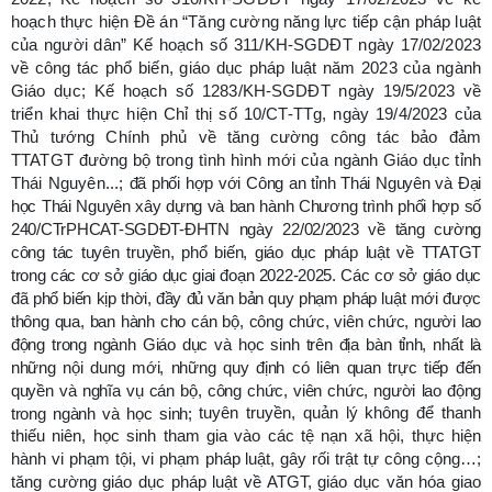
hoạch thực hiện
Đề án “Tăng cường năng lực tiếp cận pháp luật
của người dân”
Kế hoạch số 311/KH-SGDĐT ngày 17/02/2023
về công tác phổ biến, giáo dục pháp luật năm 2023 của ngành
Giáo dục
; Kế hoạch số 1283/KH-SGDĐT ngày 19/5/2023 về
triển khai thực hiện Chỉ thị số 10/CT-TTg, ngày 19/4/2023 của
Thủ tướng Chính phủ về tăng cường công tác bảo đảm
TTATGT đường bộ trong tình hình mới của ngành Giáo dục tỉnh
Thái Nguyên...;
đã phối hợp với Công an tỉnh Thái Nguyên và Đại
học Thái Nguyên xây dựng và ban hành Chương trình phối hợp số
240/CTrPHCAT-SGDĐT-ĐHTN ngày 22/02/2023 về tăng cường
công tác tuyên truyền, phổ biến, giáo dục pháp luật về TTATGT
trong các cơ sở giáo dục giai đoạn 2022-2025. Các cơ sở giáo dục
đã phổ biến kịp thời, đầy đủ văn bản quy phạm pháp luật mới được
thông qua, ban hành cho cán bộ, công chức, viên chức, người lao
động trong ngành Giáo dục và học sinh trên địa bàn tỉnh,
nhất là
những nội dung mới, những quy định có liên quan trực tiếp đến
quyền và nghĩa vụ cán bộ, công chức, viên chức, người lao động
tuyên truyền, quản lý không để thanh
trong ngành và học sinh;
thiếu niên, học sinh tham gia vào các tệ nạn xã hội, thực hiện
hành vi phạm tội, vi phạm pháp luật, gây rối trật tự công cộng…;
ăng cường giáo dục pháp luật về ATGT, giáo dục văn hóa giao
t