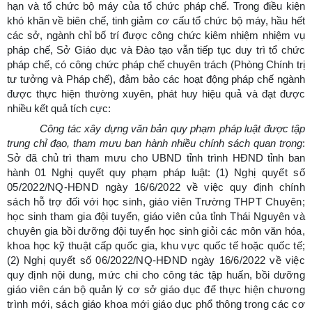
hạn và tổ chức bộ máy của tổ chức pháp chế. Trong điều kiện
khó khăn về biên chế, tinh giảm cơ cấu tổ chức bộ máy, hầu hết
các sở, ngành chỉ bố trí được công chức kiêm nhiệm nhiệm vụ
pháp chế, Sở Giáo dục và Đào tạo vẫn tiếp tục duy trì tổ chức
pháp chế, có công chức pháp chế chuyên trách (Phòng Chính trị
tư tưởng và Pháp chế), đảm bảo các hoạt động pháp chế ngành
được thực hiện thường xuyên, phát huy hiệu quả và đạt được
nhiều kết quả tích cực:
Công tác xây dựng văn bản quy phạm pháp luật được tập
trung chỉ đạo, tham mưu ban hành nhiều chính sách quan trọng
:
Sở đã chủ trì tham mưu cho UBND tỉnh trình HĐND tỉnh ban
Nghị quyết số
hành 01 Nghị quyết quy phạm pháp luật: (1)
05/2022/NQ-HĐND ngày 16/6/2022 về việc quy định chính
sách hỗ trợ đối với học sinh, giáo viên Trường THPT Chuyên;
học sinh tham gia đội tuyển, giáo viên của tỉnh Thái Nguyên và
chuyên gia bồi dưỡng đội tuyển học sinh giỏi các môn văn hóa,
khoa học kỹ thuật cấp quốc gia, khu vực quốc tế hoặc quốc tế
;
(2)
Nghị quyết số 06/2022/NQ-HĐND ngày 16/6/2022 về việc
quy định nội dung, mức chi cho công tác tập huấn, bồi dưỡng
giáo viên cán bộ quản lý cơ sở giáo dục để thực hiện chương
trình mới, sách giáo khoa mới giáo dục phổ thông trong các cơ