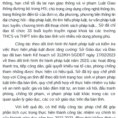
thông, hạn chế tối đa tai nạn giao thông và vi phạm Luật Giao
thông đường bộ trong HS;
chú trọng ứng dụng công nghệ thông tin,
trang thông tin điện tử của đơn vị, địa phương, phương tiện thông tin
đại chúng; hỏi - đáp pháp luật, thi tìm hiểu pháp luật, tư vấn pháp luật
Sở
đã
chỉ
trực tuyến; chương trình đối thoại chính sách pháp luật...
đạo tổ chức 33 buổi tuyên truyền ngoại khoá tại các trường
THCS và THPT trên địa bàn tỉnh với nhiều nội dung phong phú.
Công tác theo dõi tình hình thi hành pháp luật và kiểm tra
việc thực hiện pháp luật được tăng cường:
Sở Giáo dục và Đào
tạo đã ban hành Kế hoạch số 312/KH-SGDĐT ngày 17/02/2023
về theo dõi tình hình thi hành pháp luật năm 2023; các hoạt động
thanh tra, tiếp công dân, giải quyết khiếu nại tố cáo, phòng chống
tham nhũng
được thực hiện có hiệu quả. Sở đã ký quy chế phối
hợp với Công an tỉnh để theo dõi tình trạng học sinh vi phạm pháp
luật trên địa bàn tỉnh, quy chế phối hợp về thực hiện nhiệm vụ bảo
vệ an ninh quốc gia và bảo đảm trật tự, an toàn xã hội, đấu tranh
phòng, chống tội phạm, vi phạm pháp luật khác trong các cơ
quan quản lý giáo dục, các cơ sở giáo dục trên địa bàn tỉnh.
Với kết quả đó, có thể thấy công tác pháp chế đã góp
phần tích cực trong thực hiện thành công tác nhiệm vụ chính trị