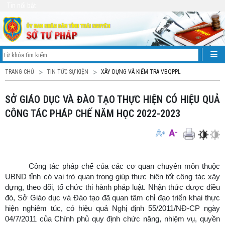
Tin nổi bật
TRANG CHỦ
TIN TỨC SỰ KIỆN
XÂY DỰNG VÀ KIỂM TRA VBQPPL
SỞ GIÁO DỤC VÀ ĐÀO TẠO THỰC HIỆN CÓ HIỆU QUẢ
CÔNG TÁC PHÁP CHẾ NĂM HỌC 2022-2023
Công tác pháp chế của các cơ quan chuyên môn thuộc
UBND tỉnh có vai trò quan trọng giúp thực hiện tốt công tác xây
dựng, theo dõi, tổ chức thi hành pháp luật. Nhận thức được điều
đó, Sở Giáo dục và Đào tạo đã quan tâm chỉ đạo triển khai thực
hiện nghiêm túc, có hiệu quả Nghị định 55/2011/NĐ-CP ngày
04/7/2011 của Chính phủ quy định chức năng, nhiệm vụ, quyền