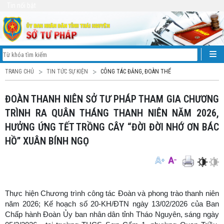
Tin nổi bật
TRANG CHỦ
TIN TỨC SỰ KIỆN
CÔNG TÁC ĐẢNG, ĐOÀN THỂ
ĐOÀN THANH NIÊN SỞ TƯ PHÁP THAM GIA CHƯƠNG
TRÌNH RA QUÂN THÁNG THANH NIÊN NĂM 2026,
HƯỞNG ỨNG TẾT TRỒNG CÂY “ĐỜI ĐỜI NHỚ ƠN BÁC
HỒ” XUÂN BÍNH NGỌ
Thực hiện Chương trình công tác Đoàn và phong trào thanh niên
năm 2026; Kế hoạch số 20-KH/ĐTN ngày 13/02/2026 của Ban
Chấp hành Đoàn Ủy ban nhân dân tỉnh Tháo Nguyên, sáng ngày