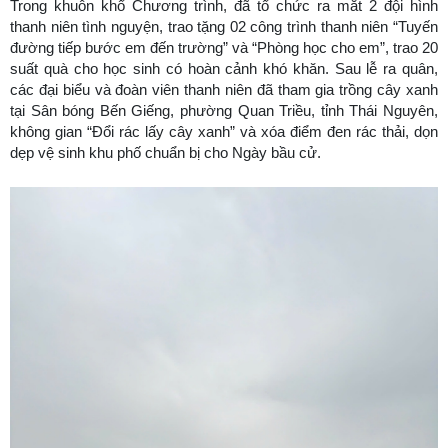
Trong khuôn khổ Chương trình, đã tổ chức ra mắt 2 đội hình
thanh niên tình nguyện, trao tặng 02 công trình thanh niên “Tuyến
đường tiếp bước em đến trường” và “Phòng học cho em”, trao 20
suất quà cho học sinh có hoàn cảnh khó khăn. Sau lễ ra quân,
các đại biểu và đoàn viên thanh niên đã tham gia trồng cây xanh
tại Sân bóng Bến Giếng, phường Quan Triều, tỉnh Thái Nguyên,
không gian “Đổi rác lấy cây xanh” và xóa điểm đen rác thải, dọn
dẹp vệ sinh khu phố chuẩn bị cho Ngày bầu cử.