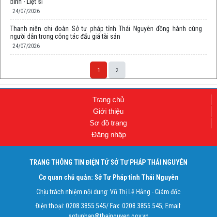
binh - Liệt sĩ
24/07/2026
Thanh niên chi đoàn Sở tư pháp tỉnh Thái Nguyên đồng hành cùng
người dân trong công tác đấu giá tài sản
24/07/2026
1
2
Trang chủ
Giới thiệu
Sơ đồ trang
Đăng nhập
TRANG THÔNG TIN ĐIỆN TỬ SỞ TƯ PHÁP THÁI NGUYÊN
Cơ quan chủ quản: Sở Tư Pháp tỉnh Thái Nguyên
Chịu trách nhiệm nội dung: Vũ Thị Lệ Hằng - Giám đốc
Điện thoại: 0208.3855.545/ Fax: 0208.3855.545; Email:
sotuphap@thainguyen.gov.vn