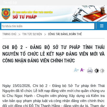
Tin nổi bật
TRANG CHỦ
TIN TỨC SỰ KIỆN
CÔNG TÁC ĐẢNG, ĐOÀN THỂ
CHI BỘ 2 - ĐẢNG BỘ SỞ TƯ PHÁP TỈNH THÁI
NGUYÊN TỔ CHỨC LỄ KẾT NẠP ĐẢNG VIÊN MỚI VÀ
CÔNG NHẬN ĐẢNG VIÊN CHÍNH THỨC
Ngày 15/01/2026, Chi bộ 2 - Đảng bộ Sở Tư pháp tỉnh Thái
Nguyên đã tổ chức Lễ kết nạp đảng viên mới cho quần chúng ưu
tú Chu Ngọc Hạnh - Chuyên viên phòng Xây dựng và Kiểm tra
văn bản quy phạm pháp luật và công nhận đảng viên chính thức
đối với đồng chí Đỗ Thị Thanh Hằng - đảng viên dự bị. Tham dự