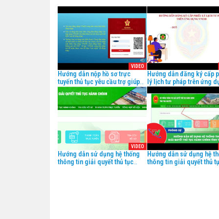
VIDEO
Hướng dẫn nộp hồ sơ trực
Hướng dẫn đăng ký cấp p
tuyến thủ tục yêu cầu trợ giúp
lý lịch tư pháp trên ứng 
pháp lý
VNEID
VIDEO
Hướng dẫn sử dụng hệ thống
Hướng dẫn sử dụng hệ t
thông tin giải quyết thủ tục
thông tin giải quyết thủ t
hành chính tỉnh Thái Nguyên
hành chính tỉnh Thái Ngu