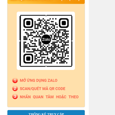
tự chủ, tự chịu trách nhiệm theo Nghị định số
Thông báo Danh sách người thực hiện trợ giúp
pháp lý tại Trung tâm Trợ giúp pháp lý Nhà nước
số
thông báo cấp lại Giấy đăng ký hoạt động Công
ty Luật TNHH PK Việt Nam
Thông báo quyết định công nhận hoàn thành
tập sự hành nghề công chứng
Thông báo Về việc công bố danh sách giám
định viên tư pháp, người giám định tư pháp theo
vụ việc,
Thông báo Đăng ký tập sự hành nghề công
chứng cho bà Nguyễn Bình Nguyên
THỐNG KÊ TRUY CẬP