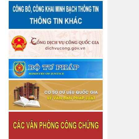
Chinh)
Thông báo Quyết định Công nhận hoàn thành
tập sự hành nghề công chứng
Thông báo Chấm dứt tập sự hành nghề công
chứng
Quyết định số 3458/QĐ-BTP Về việc công bố dữ
liệu hộ tịch và hướng dẫn kết nối, khai thác sử
dụng
Thông báo về chiêu sinh Lớp bồi dưỡng nghiệp
vụ Thừa phát lại năm 2026
Thông báo Về việc thu hồi thẻ công chứng viên
Thông báo Về việc thu hồi thẻ công chứng viên
Thông báo cấp lại Giấy đăng ký hoạt động cho
Văn phòng công chứng
Thông báo cấp lại Giấy đăng ký hoạt động cho
Văn phòng công chứng
Thông báo cấp lại Giấy đăng ký hoạt động cho
Công ty Luật TNHH Nguyễn Ngọc Anh và Cộng sự
Thông báo Quyết định Đăng ký tập sự hành nghề
công chứng
Danh sách người thực hiện trợ giúp pháp lý tại