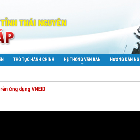
ỆN
THỦ TỤC HÀNH CHÍNH
HỆ THỐNG VĂN BẢN
HƯỚNG DẪN NG
 trên ứng dụng VNEID