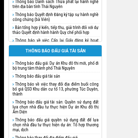
Thông báo Danh sách Thừa phát lại hành nghề
trên địa bàn tỉnh Thái Nguyên
Thông báo Quyết định Đăng ký tập sự hành nghề
công chứng (bà Viên)
Bản tổng hợp ý kiến, tiếp thu, giải trình đối với dự
thảo Quyết định hành hành Quy chế phối hợp
Thông báo về việc Cấp lại Giấy đăng ký hoạt
động cho Công ty đấu giá hợp danh Tuấn Khánh
THÔNG BÁO ĐẤU GIÁ TÀI SẢN
Thông báo quyết định Đăng ký tập sự hành nghề
công chứng (Nguyễn Thị Huệ)
Thông báo đấu giá: Dự án Khu đô thi mới, phố đi
Thông báo quyết định Đăng ký tập sự hành nghề
bộ trung tâm thành phố Thái Nguyên
công chứng (Triệu Thị Thanh Doãn)
Thông báo đấu giá tài sản
Thông báo quyết định Đăng ký tập sự hành nghề
công chứng
Thông báo về việc thay đổi địa điểm buổi công
bố giá QSD Khu dân cư tổ 13, phường Túc Duyên,
Thông báo quyết định Đăng ký tập sự hành nghề
thành
công chứng (Chu Ngọc Linh)
Thông báo đấu giá tài sản: Quyền sử dụng đất
Thông báo về việc đăng ký hành nghề và cấp
lựa chọn nhà đầu tư thực hiện Dự án Khu đô thị
thẻ Thừa phát lại cho bà Lưu Vũ Nhật Minh
Ấm Diện
Thông báo về việc thành lập Văn phòng Thừa
Thông báo đấu giá quyền sử dụng đất để lựa
phát lại trên địa bàn tỉnh Thái Nguyên
chọn nhà đầu tư thực hiện dự án: Tổ hợp thương
mại, dịch
Thông báo việc thụ lý công chứng phân chia di
sản (Văn phòng công chứng Bùi Hạ)
Thông báo thay đổi địa điểm đấu giá