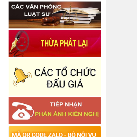
Trung tâm Trợ giúp pháp lý nhà nước tỉnh Thái
Nguyên
Thông báo Quyết định Chấm dứt tập sự hành
nghề công chứng
Công bố danh mục thủ tục hành chính được sửa
đổi, bổ sung trong lĩnh vực bồi thường nhà nước
Thông báo Về việc thu hồi thẻ công chứng viên
Thông báo niêm yết thông báo về việc tiếp nhận
Công chứng văn bản phân chia di sản
Thông báo Quyết định công bố công khai dự
toán Ngân sách Nhà nước năm 2025 - Phòng
Công chứng Số 2
Thông báo Quyết định Công nhận hoàn thành
tập sự hành nghề công chứng
Thông báo Quyết định Đăng ký tập sự hành nghề
công chứng
Thông báo Về việc phân công lịch trực nghỉ tết
Dương lịch năm 2026 và các ngày thứ bảy, chủ
nhật
Báo cáo tình hình quản lý, sử dụng và công khai
tài sản công năm 2025
Thông báo Báo cáo tình hình thực hiện cơ chế