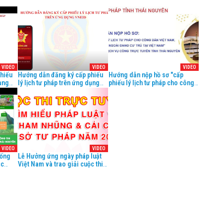
VIDEO
VIDEO
VIDEO
hiếu
Hướng dẫn đăng ký cấp phiếu
Hướng dẫn nộp hồ sơ "cấp
dụng
lý lịch tư pháp trên ứng dụng
phiếu lý lịch tư pháp cho công
VNEID
dân Việt Nam, người nước
ngoài cư trú tại Việt Nam" trên
hệ thống thông tin giải quyết
thủ tục hành chính tỉnh Thái
Nguyên
VIDEO
VIDEO
hống
Lễ Hưởng ứng ngày pháp luật
ục
Việt Nam và trao giải cuộc thi
yên
tìm hiểu pháp luật PCTN và
CCHC năm 2021