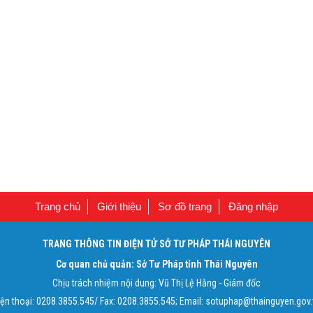
Trang chủ
Giới thiệu
Sơ đồ trang
Đăng nhập
TRANG THÔNG TIN ĐIỆN TỬ SỞ TƯ PHÁP THÁI NGUYÊN
Cơ quan chủ quản: Sở Tư Pháp tỉnh Thái Nguyên
Chịu trách nhiệm nội dung: Vũ Thị Lệ Hằng - Giám đốc
iện thoại: 0208.3855.545/ Fax: 0208.3855.545; Email: sotuphap@thainguyen.gov.