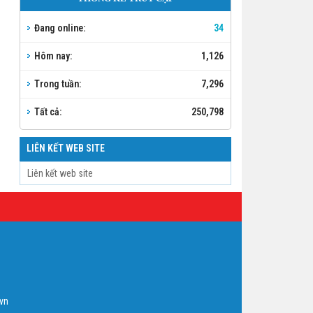
Đang online:
34
Hôm nay:
1,126
Trong tuần:
7,296
Tất cả:
250,798
LIÊN KẾT WEB SITE
vn