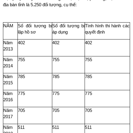
địa bàn tỉnh là 5.250 đối tượng, cụ thể:
NĂM
Số đối tượng bị
Số đối tượng bị
Tình hình thi hành các
lập hồ sơ
áp dụng
quyết định
Năm
402
402
402
2013
Năm
755
755
755
2014
Năm
785
785
785
2015
Năm
775
775
775
2016
Năm
705
705
705
2017
Năm
511
511
511