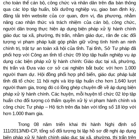
cho toàn thể cán bộ, công chức và nhân dân trên địa bàn
thông
qua các lớp tập huấn, bồi dưỡng nghiệp vụ, giao ban định kỳ,
đăng tải trên website của cơ quan, đơn vị, địa phương
, nhằm
nâng cao nhận thức và trách nhiệm của cán bộ, công chức,
người dân trong thực hiện áp dụng biện pháp xử lý hành chính
giáo dục tại xã, phường, thị trấn, nhằm giáo dục, răn đe các đối
tượng vi phạm pháp luật góp phần giữ vững tình hình an ninh
chính trị, trật tự an toàn xã hội của tỉnh. Tại tỉnh, Sở Tư pháp đã
phối hợp với Công an tỉnh tổ chức 09 lớp tập huấn nghiệp vụ áp
dụng các biện pháp xử lý hành chính: Giáo dục tại xã, phường,
thị trấn và Đưa vào cơ sở cai nghiện bắt buộc với hơn 1.000
người tham dự. Hội đồng phối hợp phổ biến, giáo dục pháp luật
tỉnh đã tổ chức 11 hội nghị và lớp tập huấn cho hơn 1.640 lượt
người tham gia, trong đó có lồng ghép chuyên đề về áp dụng biện
pháp xử lý hành chính. Các huyện, mỗi huyện tổ chức 02 lớp tập
huấn cho đối tượng có thẩm quyền xử lý vi phạm hành chính và
công chức Tư pháp – Hộ tịch trên địa bàn với tổng số 18 lớp với
hơn 1.000 tham gia.
Trong 08 năm triển khai thi hành Nghị định số
111/2013/NĐ-CP, tổng số đối tượng bị lập hồ sơ đề nghị áp dụng
biện pháp xử lý hành chính giáo dục tại xã, phường, thị trấn trên