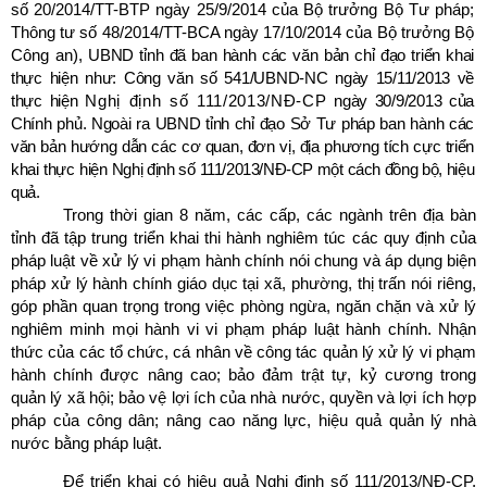
số 20/2014/TT-BTP ngày 25/9/2014 của Bộ trưởng Bộ Tư pháp;
Thông tư số 48/2014/TT-BCA ngày 17/10/2014 của Bộ trưởng Bộ
Công an),
UBND tỉnh đã ban hành các văn bản chỉ đạo triển khai
thực hiện như: Công văn số 541/UBND-NC ngày 15/11/2013 về
thực hiện
Nghị định số 111/2013/NĐ-CP
ngày 30/9/2013 của
Chính phủ. Ngoài ra UBND tỉnh chỉ đạo Sở Tư pháp ban hành các
văn bản hướng dẫn các cơ quan, đơn vị, địa phương tích cực triển
khai thực hiện
Nghị định số 111/2013/NĐ-CP một cách đồng bộ, hiệu
quả.
Trong thời gian 8 năm, các cấp, các ngành trên địa bàn
tỉnh đã tập trung triển khai thi hành nghiêm túc các quy định của
pháp luật về xử lý vi phạm hành chính nói chung và áp dụng biện
pháp xử lý hành chính giáo dục tại xã, phường, thị trấn nói riêng,
góp phần quan trọng trong việc phòng ngừa, ngăn chặn và xử lý
nghiêm minh mọi hành vi vi phạm pháp luật hành chính. Nhận
thức của các tổ chức, cá nhân về công tác quản lý xử lý vi phạm
hành chính được nâng cao; bảo đảm trật tự, kỷ cương trong
quản lý xã hội; bảo vệ lợi ích của nhà nước, quyền và lợi ích hợp
pháp của công dân; nâng cao năng lực, hiệu quả quản lý nhà
nước bằng pháp luật.
Để triển khai có hiệu quả
Nghị định số 111/2013/NĐ-CP,