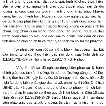
tình và ủng hộ của nhân dân trong quá trình tổ chức thực hiện.
Đây là biện pháp mang tính giáo dục, thuyết phục, răn đe đối
tượng rất cao, giúp đối tượng nhanh chóng khắc phục khuyết
điểm, tiến bộ nhanh hơn. Ngoài ra, còn dạy nghề và tạo việc làm
để đối tượng phát triển kinh tế gia đình, ổn định cuộc sống, làm
hạn chế tình trạng tái phạm của đối tượng, không để phát sinh tội
phạm, góp phần quan trọng trong công tác phòng, ngừa và đấu
tranh ngăn chặn có hiệu quả các loại tội phạm, bảo đảm ổn định
tình hình an ninh chính trị và trật tự, an toàn xã hội tại địa phương.
Tuy nhiên, bên cạnh đó có những khó khăn, vướng mắc, bất
cập trong tổ chức thực hiện các nội dung của Nghị định số
111/2013/NĐ-CP và Thông tư số 20/2014/TT-BTP như:
- Việc lập hồ sơ đề nghị áp dụng biện pháp xử lý hành
chính giáo dục tại xã, phường, thị trấn do Trưởng công an xã lập.
Trong thời hạn 03 ngày làm việc, kể từ ngày nhận được hồ sơ đề
nghị áp dụng biện pháp giáo dục tại xã, phường, thị trấn, Chủ tịch
UBND cấp xã giao hồ sơ cho công chức tư pháp - hộ tịch kiểm
tra tính pháp lý của hồ sơ theo quy định tại khoản 3 Điều 16 của
Nghị định số 111/2013/NĐ-CP trước khi ra quyết định áp dụng
biện pháp giáo dục tại xã, phường, thị trấn. Tuy nhiên, trên thực