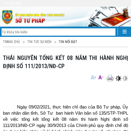
Tin nổi bật
TRANG CHỦ
TIN TỨC SỰ KIỆN
TIN NỔI BẬT
THÁI NGUYÊN TỔNG KẾT 08 NĂM THI HÀNH NGHỊ
ĐỊNH SỐ 111/2013/NĐ-CP
Ngày 09/02/2021, thực hiện chỉ đạo của Bộ Tư pháp, Ủy
ban nhân dân tỉnh, Sở Tư ban hành Văn bản số 135/STP-THPL
về việc tổng kết tổng kết 08 năm thi hành Nghị định số
111/2013/NĐ-CP ngày 30/9/2013 của Chính phủ quy định chế độ