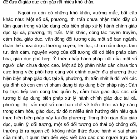
để đưa đi giáo dục còn gặp rất nhiều khó khăn.
Ngoài ra còn có những khó khăn, vướng mắc, bất cập
khác như: Một số xã, phường, thị trấn chưa nhận thức đầy đủ
tầm quan trọng và tác dụng của biện pháp xử lý hành chính giáo
dục tại xã, phường, thị trấn. Mặt khác, công tác tuyên truyền,
cảm hóa, giáo dục, vận động đối tượng của một số ban ngành,
đoàn thể chưa được thường xuyên, liên tục; chưa nắm được tâm
tư, tình cảm, nguyện vọng của đối tượng để có biện pháp cảm
hóa, giáo dục phù hợp; Ý thức chấp hành pháp luật của một số
người dân chưa được cao. Một số bộ phận nhân dân chưa tích
cực trong việc phối hợp cùng với chính quyền địa phương thực
hiện biện pháp giáo dục tại xã, phường, thị trấn nhất là đối với các
gia đình có con em vi phạm đang bị áp dụng biện pháp này; Cán
bộ trực tiếp làm công tác quản lý, cảm hóa giáo dục các đối
tượng bị áp dụng biện pháp xử lý hành chính giáo dục tại xã,
phường, thị trấn một số còn hạn chế về kiến thức và kỹ năng
trong cảm hóa, giáo dục, từ đó ít nhiều ảnh hưởng đến hiệu quả
thực hiện biện pháp này tại địa phương;
Trong thời gian đầu giáo
dục, quản lý đối tượng,
một số
đối tượng có thái độ chống đối,
thường tỏ ra ngoan cố, không nhận thức được hành vi sai phạm
của mình
,
ít
quan tâm đến việc viết báo cáo cho người trực tiếp