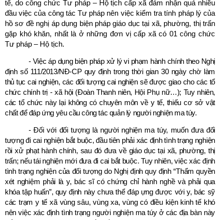
tế, do công chức Tư pháp – Hộ tịch cấp xã đảm nhận quá nhiều
đầu việc của công tác Tư pháp nên việc kiểm tra tính pháp lý của
hồ sơ đề nghị áp dụng biện pháp giáo dục tại xã, phường, thị trấn
gặp khó khăn, nhất là ở những đơn vị cấp xã có 01 công chức
Tư pháp – Hộ tịch.
-
V
iệc áp dụng biện pháp xử lý vi phạm hành chính theo Nghị
định số 111/2013/NĐ-CP quy định trong thời gian 30 ngày chờ làm
thủ tục cai nghiện, các đối tượng cai nghiện sẽ được giao cho các tổ
chức chính trị - xã hội (Đoàn Thanh niên, Hội Phụ nữ…); Tuy nhiên
,
các tổ chức này lại không có chuyên môn về y tế, thiếu cơ sở vật
chất để đáp ứng yêu cầu công tác quản lý người nghiện ma túy.
-
Đối với đối tượng là người nghiện ma túy, m
uốn đưa đối
tượng đi cai nghiện bắt buộc, đầu tiên phải xác định tình trạng nghiện
rồi xử phạt hành chính, sau đó đưa về giáo dục tại
xã,
phường,
thị
trấn
; nếu tái nghiện mới đưa đi cai bắt buộc. Tuy nhiên, việc xác định
tình trạng nghiện của đối tượng do Nghị định
quy định
“Thẩm quyền
xét nghiệm phải là y, bác sĩ có chứng chỉ hành nghề và phải qua
khóa tập huấn”
, quy định này chưa thể đáp ựng được với y, bác sỹ
các trạm y tế xã
vùng sâu, vùng xa, vùng có điều kiện kinh tế khó
nên
việc xác định tình trạng người nghiện ma túy
ở các địa bàn này