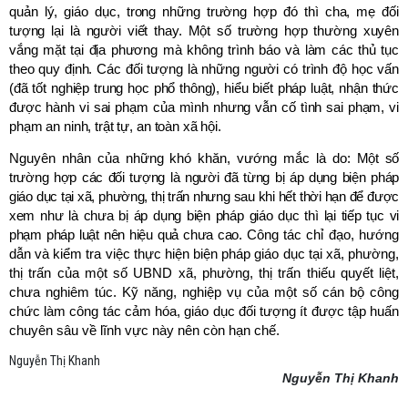
quản lý, giáo dục, trong những trường hợp đó thì cha, mẹ đối
tượng lại là người viết thay.
Một số trường hợp thường xuyên
vắng mặt tại địa phương mà không trình báo và làm các thủ tục
theo quy định. Các đối tượng là những người có trình độ học vấn
(đã tốt nghiệp trung học phổ thông), hiểu biết pháp luật, nhận thức
được hành vi sai phạm của mình nhưng vẫn cố tình sai phạm, vi
phạm an ninh, trật tự, an toàn xã hội.
Nguyên nhân của những khó khăn, vướng mắc là do:
Một số
trường hợp các đối tượng là người đã từng bị áp dụng biện pháp
giáo dục tại xã, phường,
thị trấn
nhưng sau khi hết thời hạn để được
xem như là chưa bị áp dụng biện pháp giáo dục thì lại tiếp tục vi
phạm pháp luật
nên hiệu quả chưa cao
.
Công tác chỉ đạo, hướng
dẫn và kiểm tra việc thực hiện biện pháp giáo dục tại xã, phường,
thị trấn của một số UBND xã, phường, thị trấn thiếu quyết liệt,
chưa nghiêm túc. Kỹ năng, nghiệp vụ của một số cán bộ công
chức làm công tác cảm hóa, giáo dục đối tượng ít được tập huấn
chuyên sâu về lĩnh vực này nên còn hạn chế.
Nguyễn Thị Khanh
Nguyễn Thị Khanh