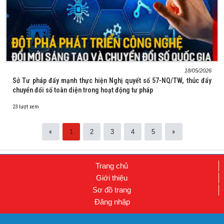
18/05/2026
Sở Tư pháp đẩy mạnh thực hiện Nghị quyết số 57-NQ/TW, thúc đẩy
chuyển đổi số toàn diện trong hoạt động tư pháp
23 lượt xem
«
»
1
2
3
4
5
Trang chủ
Giới thiệu
Sơ đồ trang
Đăng nhập